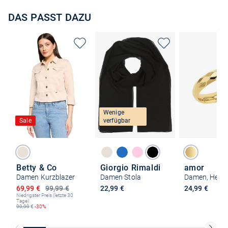
DAS PASST DAZU
Wenige
Sale
verfügbar
Betty & Co
Giorgio Rimaldi
amor
Damen Kurzblazer
Damen Stola
Ermäßigter Preis
69,99 €
99,99 €
22,99 €
24,99 €
Niedrigster Preis (letzte 30
Tage):
99,99
€
-30%