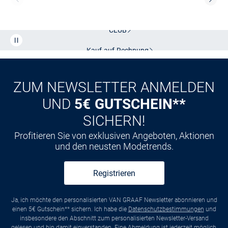
Kostenlose Lieferung und Retoure mit unserem Friends
CLUB
Kauf auf
Rechnung
ZUM NEWSLETTER ANMELDEN
UND
5€ GUTSCHEIN**
SICHERN!
Profitieren Sie von exklusiven Angeboten, Aktionen
und den neusten Modetrends.
Registrieren
Ja, ich möchte den personalisierten VAN GRAAF Newsletter abonnieren und
einen 5€ Gutschein** sichern. Ich habe die
Datenschutzbestimmungen
und
insbesondere den Abschnitt zum personalisierten Newsletter-Versand
gelesen und bin damit einverstanden. Eine
Abmeldung
ist jederzeit möglich,