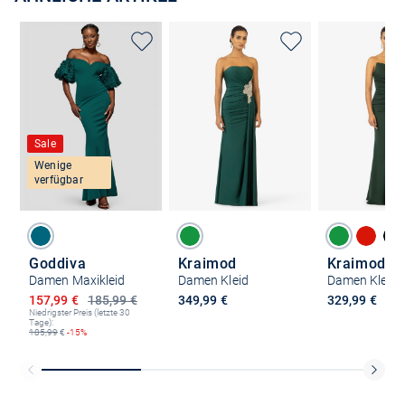
Sale
Wenige
verfügbar
Goddiva
Kraimod
Kraimod
Damen Maxikleid
Damen Kleid
Damen Kleid
Ermäßigter Preis
157,99 €
185,99 €
349,99 €
329,99 €
Niedrigster Preis (letzte 30
Tage):
185,99
€
-15%