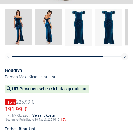
Goddiva
Damen Maxi Kleid
- blau uni
157 Personen
sehen sich das gerade an.
225,99 €
Preis reduziert um
-15%
Alter Preis
Ermäßigter Preis
191,99 €
Inkl. MwSt. zzgl.
Versandkosten
Niedrigster Preis (letzte 30 Tage):
225,99
€
-15%
Farbe:
Blau Uni