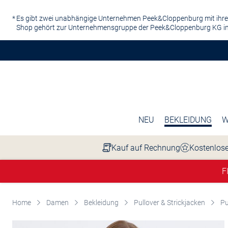
Zum Hauptinhalt springen
Es gibt zwei unabhängige Unternehmen Peek&Cloppenburg mit ihre
Shop gehört zur Unternehmensgruppe der Peek&Cloppenburg KG in
NEU
BEKLEIDUNG
W
Kauf auf Rechnung
Kostenlose
F
Home
Damen
Bekleidung
Pullover & Strickjacken
Pu