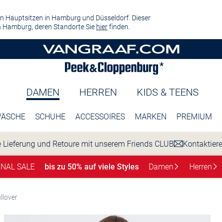
n Hauptsitzen in Hamburg und Düsseldorf. Dieser
 Hamburg, deren Standorte Sie
hier
finden.
DAMEN
HERREN
KIDS & TEENS
ÄSCHE
SCHUHE
ACCESSOIRES
MARKEN
PREMIUM
 Lieferung und Retoure mit unserem Friends CLUB
Kontaktier
INAL SALE
bis zu 50% auf viele Styles
Damen
Herren
llover