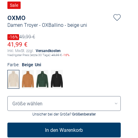
Sale
OXMO
Damen Troyer - OXBallino
- beige uni
49,99 €
Preis reduziert um
-16%
Alter Preis
Ermäßigter Preis
41,99 €
Inkl. MwSt. zzgl.
Versandkosten
Niedrigster Preis (letzte 30 Tage):
49,99
€
-16%
Farbe:
Beige Uni
Größenauswahl
Größe wählen
Unsicher bei der Größe?
Größenberater
In den Warenkorb