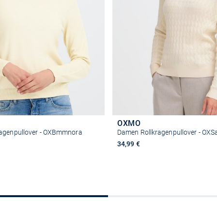
OXMO
agenpullover - OXBmmnora
Damen Rollkragenpullover - OXSa
34,99 €
Größe auswählen
Größe auswähle