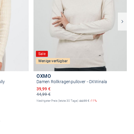
Sale
Wenige verfügbar
OXMO
lly
Damen Rollkragenpullover - OXWinala
Ermäßigter Preis
39,99 €
44,99 €
Niedrigster Preis (letzte 30 Tage):
44,99
€
-11%
n
Größe auswählen