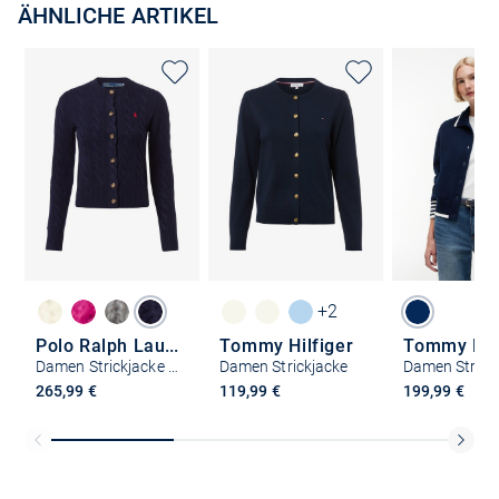
ÄHNLICHE ARTIKEL
+2
Polo Ralph Lauren
Tommy Hilfiger
Tommy Hilf
Damen Strickjacke mit Cashmere-Anteil
Damen Strickjacke
Damen Strick
265,99 €
119,99 €
199,99 €