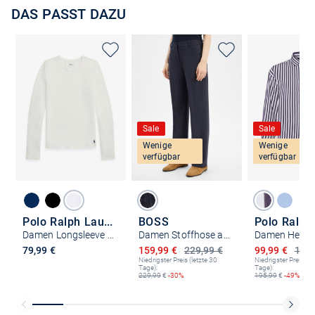
DAS PASST DAZU
Sale
Sale
Wenige
Wenige
verfügbar
verfügbar
Polo Ralph Lauren
BOSS
Damen Longsleeve - Club Cotton
Damen Stoffhose aus Schurwolle
Damen Hemd
Ermäßigter Preis
Ermäßigter P
79,99 €
159,99 €
229,99 €
99,99 €
195,
Niedrigster Preis (letzte 30
Niedrigster Preis (le
Tage):
Tage):
229,99
€
-30%
195,99
€
-49%