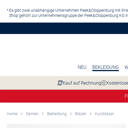
Zum Hauptinhalt springen
Es gibt zwei unabhängige Unternehmen Peek&Cloppenburg mit ihre
Shop gehört zur Unternehmensgruppe der Peek&Cloppenburg KG in
NEU
BEKLEIDUNG
W
Kauf auf Rechnung
Kostenlose
F
Home
Damen
Bekleidung
Blazer
Kurzblazer