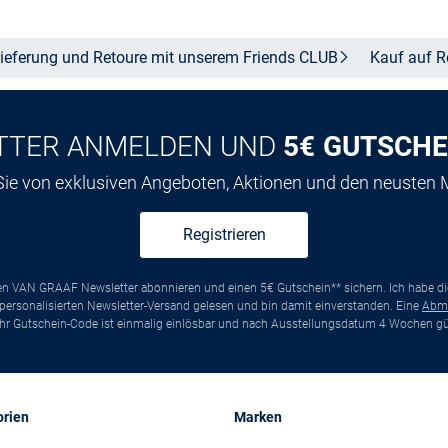
ieferung und Retoure mit unserem Friends
CLUB
Kauf auf
R
TTER ANMELDEN UND
5€ GUTSCHE
 Sie von exklusiven Angeboten, Aktionen und den neusten
Registrieren
ten VAN GRAAF Newsletter abonnieren und einen 5€ Gutschein** sichern. Ich habe d
ersonalisierten Newsletter-Versand gelesen und bin damit einverstanden. Eine
Abm
*Ihr Gutschein-Code ist einmalig einlösbar und nach Ausstellungsdatum 4 Wochen gül
orien
Marken