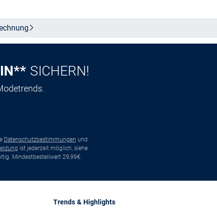
echnung
IN**
SICHERN!
 Modetrends.
ie
Datenschutzbestimmungen
und
eldung
ist jederzeit möglich, siehe
tig. Mindestbestellwert 29,99€.
Trends & Highlights