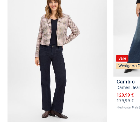
Sale
Wenige verf
Cambio
Damen Jean
Ermäßigter 
129,99 €
179,99 €
Niedrigster Preis 
Größ