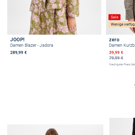
Sale
Wenige verfüg
JOOP!
zero
Damen Blazer - Jadora
Damen Kurzb
Ermäßigter P
289,99 €
39,99 €
79,99 €
Niedrigster Preis (le
Größe auswählen