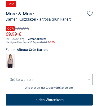
Sale
More & More
Damen Kurzblazer
- altrosa grün kariert
139,99 €
Preis reduziert um
-50%
Alter Preis
Ermäßigter Preis
69,99 €
Inkl. MwSt. zzgl.
Versandkosten
Niedrigster Preis (letzte 30 Tage):
139,99
€
-50%
Farbe:
Altrosa Grün Kariert
Größenauswahl
Größe wählen
Unsicher bei der Größe?
Größenberater
In den Warenkorb