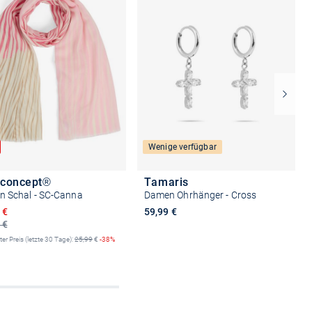
Wenige verfügbar
aconcept®
Tamaris
 Schal - SC-Canna
Damen Ohrhänger - Cross
igter Preis
 €
59,99 €
 €
ter Preis (letzte 30 Tage):
25,99
€
-38%
In den Warenkorb
In den Warenkorb