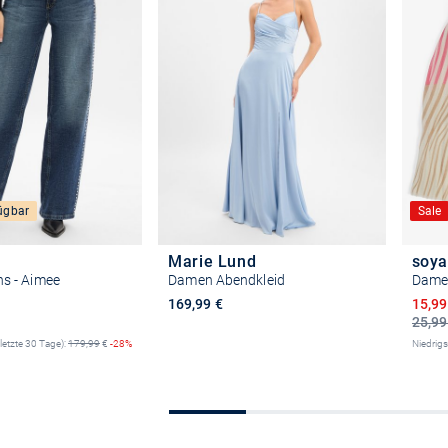
ügbar
Sale
Marie Lund
soy
s - Aimee
Damen Abendkleid
Damen
Preis
Ermäß
169,99 €
15,99
25,99
(letzte 30 Tage):
179,99
€
-28%
Niedrigs
Größe auswählen
e auswählen