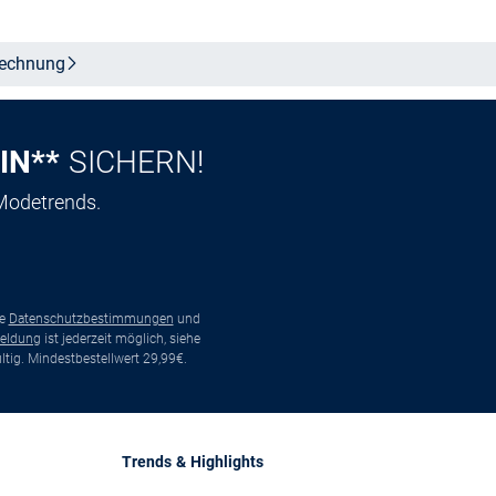
echnung
IN**
SICHERN!
 Modetrends.
ie
Datenschutzbestimmungen
und
eldung
ist jederzeit möglich, siehe
tig. Mindestbestellwert 29,99€.
Trends & Highlights