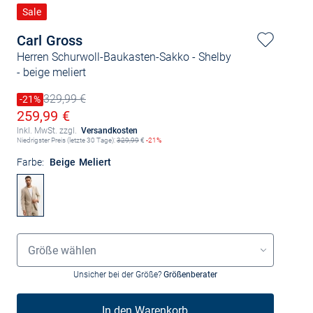
Sale
Carl Gross
Herren Schurwoll-Baukasten-Sakko - Shelby
- beige meliert
329,99 €
Preis reduziert um
-21%
Alter Preis
Ermäßigter Preis
259,99 €
Inkl. MwSt. zzgl.
Versandkosten
Niedrigster Preis (letzte 30 Tage):
329,99
€
-21%
Farbe:
Beige Meliert
Größenauswahl
Größe wählen
Unsicher bei der Größe?
Größenberater
In den Warenkorb