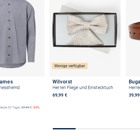
Wenige verfügbar
James
Wilvorst
Buga
inesshemd
Herren Fliege und Einstecktuch
Herre
Preis
69,99 €
39,99
(letzte 30 Tage):
29,99
€
-33%
+4
In den Warenkorb
e auswählen