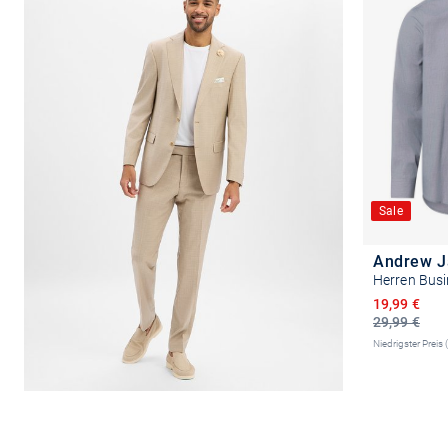
Sale
Andrew 
Herren Bus
Ermäßigter 
19,99 €
29,99 €
Niedrigster Preis 
Größ