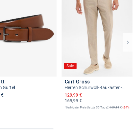
Sale
tti
Carl Gross
n Gürtel
Herren Schurwoll-Baukasten-Anzughose - Sendrik
Ermäßigter Preis
 €
129,99 €
169,99 €
Niedrigster Preis (letzte 30 Tage):
169,99
€
-24%
Größe auswählen
Größe auswählen