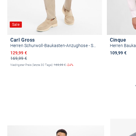
Sale
Carl Gross
Cinque
Herren Schurwoll-Baukasten-Anzughose - Sendrik
Herren Bauka
Ermäßigter Preis
129,99 €
109,99 €
169,99 €
Niedrigster Preis (letzte 30 Tage):
169,99
€
-24%
Größe auswählen