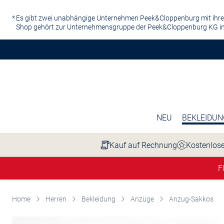
Zum Hauptinhalt springen
Es gibt zwei unabhängige Unternehmen Peek&Cloppenburg mit ihre
Shop gehört zur Unternehmensgruppe der Peek&Cloppenburg KG in
NEU
BEKLEIDUN
Kauf auf Rechnung
Kostenlose
F
Home
Herren
Bekleidung
Anzüge
Anzug-Sakkos