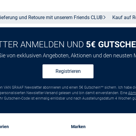
ieferung und Retoure mit unserem Friends
CLUB
Kauf auf
R
TTER ANMELDEN UND
5€ GUTSCHE
 Sie von exklusiven Angeboten, Aktionen und den neusten
Registrieren
ten VAN GRAAF Newsletter abonnieren und einen 5€ Gutschein** sichern. Ich habe d
ersonalisierten Newsletter-Versand gelesen und bin damit einverstanden. Eine
Abm
*Ihr Gutschein-Code ist einmalig einlösbar und nach Ausstellungsdatum 4 Wochen gül
orien
Marken