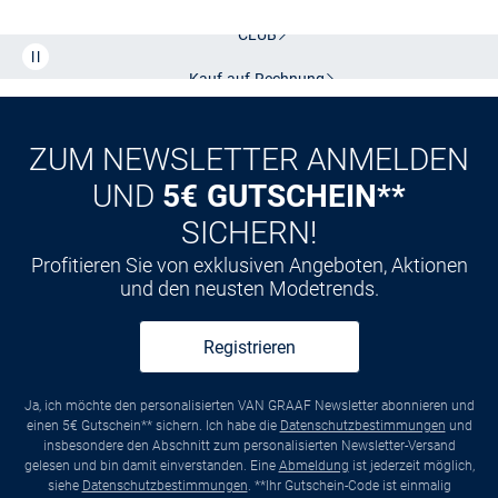
CLUB
Kauf auf
Rechnung
ZUM NEWSLETTER ANMELDEN
UND
5€ GUTSCHEIN**
SICHERN!
Profitieren Sie von exklusiven Angeboten, Aktionen
und den neusten Modetrends.
Registrieren
Ja, ich möchte den personalisierten VAN GRAAF Newsletter abonnieren und
einen 5€ Gutschein** sichern. Ich habe die
Datenschutzbestimmungen
und
insbesondere den Abschnitt zum personalisierten Newsletter-Versand
gelesen und bin damit einverstanden. Eine
Abmeldung
ist jederzeit möglich,
siehe
Datenschutzbestimmungen
. **Ihr Gutschein-Code ist einmalig