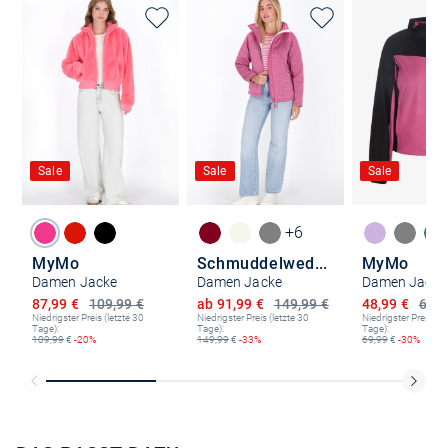
Sale
Sale
Sale
+6
MyMo
Schmuddelwedda
MyMo
Damen Jacke
Damen Jacke
Damen Jacke
Ermäßigter Preis
Ermäßigter Preis
Ermäßigter P
87,99 €
109,99 €
ab 91,99 €
149,99 €
48,99 €
69,9
Niedrigster Preis (letzte 30
Niedrigster Preis (letzte 30
Niedrigster Preis (le
Tage):
Tage):
Tage):
109,99
€
-20%
149,99
€
-33%
69,99
€
-30%