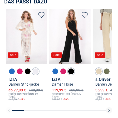
DAS PASST DAZU
Sale
Sale
Sale
IZIA
IZIA
s.Oliver
Damen Strickjacke
Damen Hose
Damen Jeans 
Ermäßigter Preis
Ermäßigter Preis
Ermäßigter P
ab 77,99 €
149,99 €
119,99 €
169,99 €
35,99 €
49,9
Niedrigster Preis (letzte 30
Niedrigster Preis (letzte 30
Niedrigster Preis (le
Tage):
Tage):
Tage):
149,99
€
-48%
169,99
€
-29%
49,99
€
-28%
Kostenlose Lieferung und Retoure mit unserem Friends