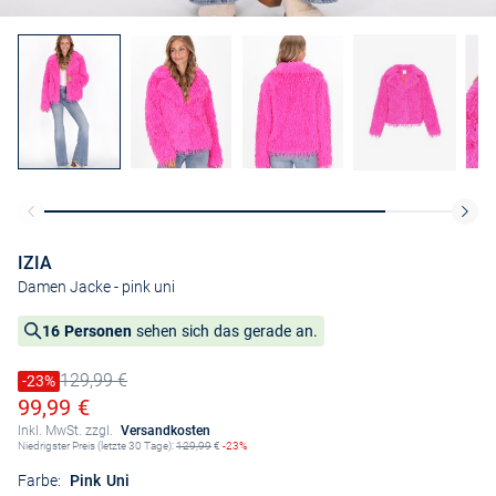
IZIA
Damen Jacke
- pink uni
16 Personen
sehen sich das gerade an.
129,99 €
Preis reduziert um
-23%
Alter Preis
Ermäßigter Preis
99,99 €
Inkl. MwSt. zzgl.
Versandkosten
Niedrigster Preis (letzte 30 Tage):
129,99
€
-23%
Farbe:
Pink Uni