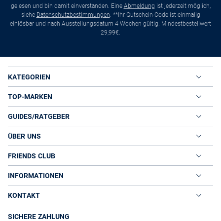
gelesen und bin damit einverstanden. Eine
Abmeldung
ist jederzeit möglich,
siehe
Datenschutzbestimmungen
. **Ihr Gutschein-Code ist einmalig
einlösbar und nach Ausstellungsdatum 4 Wochen gültig. Mindestbestellwert
29,99€.
KATEGORIEN
TOP-MARKEN
GUIDES/RATGEBER
ÜBER UNS
FRIENDS CLUB
INFORMATIONEN
KONTAKT
SICHERE ZAHLUNG