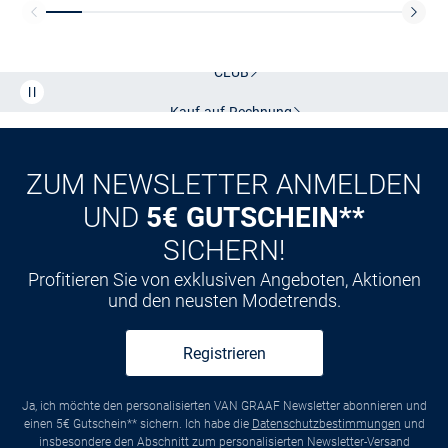
Kostenlose Lieferung und Retoure mit unserem Friends
CLUB
Kauf auf
Rechnung
ZUM NEWSLETTER ANMELDEN
UND
5€ GUTSCHEIN**
SICHERN!
Profitieren Sie von exklusiven Angeboten, Aktionen
und den neusten Modetrends.
Registrieren
Ja, ich möchte den personalisierten VAN GRAAF Newsletter abonnieren und
einen 5€ Gutschein** sichern. Ich habe die
Datenschutzbestimmungen
und
insbesondere den Abschnitt zum personalisierten Newsletter-Versand