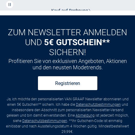
Kostenlose Lieferung und Retoure mit unserem Friends
CLUB
Kauf auf
Rechnung
ZUM NEWSLETTER ANMELDEN
UND
5€ GUTSCHEIN**
SICHERN!
Profitieren Sie von exklusiven Angeboten, Aktionen
und den neusten Modetrends.
Registrieren
Ja, ich möchte den personalisierten VAN GRAAF Newsletter abonnieren und
einen 5€ Gutschein** sichern. Ich habe die
Datenschutzbestimmungen
und
insbesondere den Abschnitt zum personalisierten Newsletter-Versand
gelesen und bin damit einverstanden. Eine
Abmeldung
ist jederzeit möglich,
siehe
Datenschutzbestimmungen
. **Ihr Gutschein-Code ist einmalig
einlösbar und nach Ausstellungsdatum 4 Wochen gültig. Mindestbestellwert
29,99€.