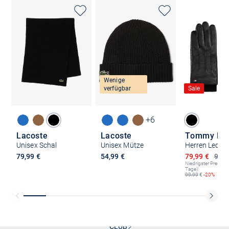
Wenige
verfügbar
Sale
+6
Lacoste
Lacoste
Tommy Hilf
Unisex Schal
Unisex Mütze
Ermäßigter P
79,99 €
54,99 €
79,99 €
99,9
Niedrigster Preis (le
Tage):
99,99
€
-20%