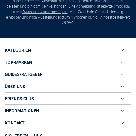
insbesondere den Abschnitt zum personalisierten Newsletter-Versand
gelesen und bin damit einverstanden. Eine
Abmeldung
ist jederzeit möglich,
siehe
Datenschutzbestimmungen
. **Ihr Gutschein-Code ist einmalig
einlösbar und nach Ausstellungsdatum 4 Wochen gültig. Mindestbestellwert
29,99€.
KATEGORIEN
TOP-MARKEN
GUIDES/RATGEBER
ÜBER UNS
FRIENDS CLUB
INFORMATIONEN
KONTAKT