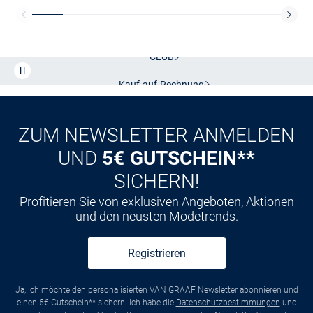
Kostenlose Lieferung und Retoure mit unserem Friends
CLUB
Kauf auf
Rechnung
ZUM NEWSLETTER ANMELDEN
UND
5€ GUTSCHEIN**
SICHERN!
Profitieren Sie von exklusiven Angeboten, Aktionen
und den neusten Modetrends.
Registrieren
Ja, ich möchte den personalisierten VAN GRAAF Newsletter abonnieren und
einen 5€ Gutschein** sichern. Ich habe die
Datenschutzbestimmungen
und