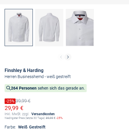
Finshley & Harding
Herren Businesshemd
- weiß gestreift
264 Personen
sehen sich das gerade an.
39,99 €
Preis reduziert um
-25%
Alter Preis
Ermäßigter Preis
29,99 €
Inkl. MwSt. zzgl.
Versandkosten
Niedrigster Preis (letzte 30 Tage):
39,99
€
-25%
Farbe:
Weiß Gestreift