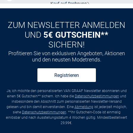
Kauf auf
Rechnung
ZUM NEWSLETTER ANMELDEN
UND
5€ GUTSCHEIN**
SICHERN!
Profitieren Sie von exklusiven Angeboten, Aktionen
und den neusten Modetrends.
Registrieren
Ja, ich möchte den personalisierten VAN GRAAF Newsletter abonnieren und
einen 5€ Gutschein** sichern. Ich habe die
Datenschutzbestimmungen
und
insbesondere den Abschnitt zum personalisierten Newsletter-Versand
gelesen und bin damit einverstanden. Eine
Abmeldung
ist jederzeit möglich,
siehe
Datenschutzbestimmungen
. **Ihr Gutschein-Code ist einmalig
einlösbar und nach Ausstellungsdatum 4 Wochen gültig. Mindestbestellwert
29,99€.