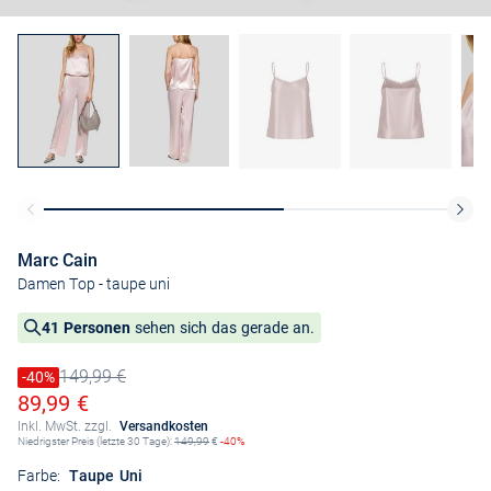
Marc Cain
Damen Top
- taupe uni
41 Personen
sehen sich das gerade an.
149,99 €
Preis reduziert um
-40%
Alter Preis
Ermäßigter Preis
89,99 €
Inkl. MwSt. zzgl.
Versandkosten
Niedrigster Preis (letzte 30 Tage):
149,99
€
-40%
Farbe:
Taupe Uni