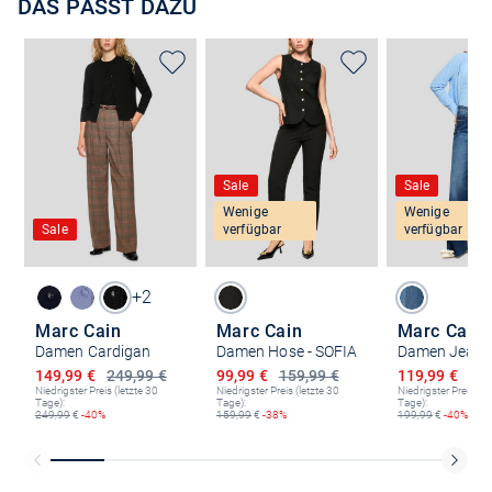
DAS PASST DAZU
Sale
Sale
Wenige
Wenige
Sale
verfügbar
verfügbar
+2
Marc Cain
Marc Cain
Marc Cain
Damen Cardigan
Damen Hose - SOFIA
Ermäßigter Preis
Ermäßigter Preis
Ermäßigter P
149,99 €
249,99 €
99,99 €
159,99 €
119,99 €
199
Niedrigster Preis (letzte 30
Niedrigster Preis (letzte 30
Niedrigster Preis (le
Tage):
Tage):
Tage):
249,99
€
-40%
159,99
€
-38%
199,99
€
-40%