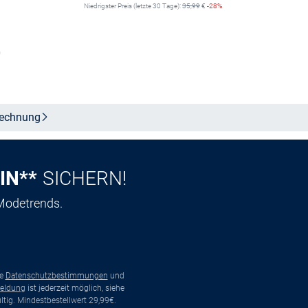
Niedrigster Preis (letzte 30 Tage):
35,99
€
-28%
n
In den Warenkorb
echnung
IN**
SICHERN!
 Modetrends.
ie
Datenschutzbestimmungen
und
eldung
ist jederzeit möglich, siehe
tig. Mindestbestellwert 29,99€.