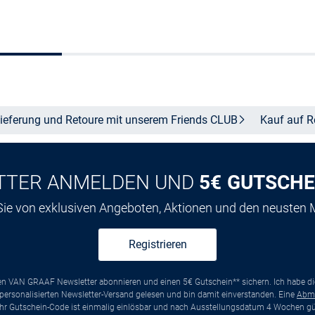
Größe auswählen
Größe auswähle
ieferung und Retoure mit unserem Friends
CLUB
Kauf auf
R
TTER ANMELDEN UND
5€ GUTSCHE
 Sie von exklusiven Angeboten, Aktionen und den neusten
Registrieren
ten VAN GRAAF Newsletter abonnieren und einen 5€ Gutschein** sichern. Ich habe d
ersonalisierten Newsletter-Versand gelesen und bin damit einverstanden. Eine
Abm
*Ihr Gutschein-Code ist einmalig einlösbar und nach Ausstellungsdatum 4 Wochen gül