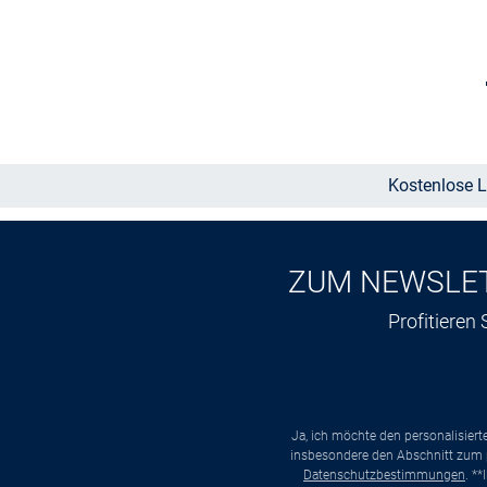
Größe auswählen
Kostenlose L
ZUM NEWSLE
Profitieren
Ja, ich möchte den personalisier
insbesondere den Abschnitt zum p
Datenschutzbestimmungen
. *