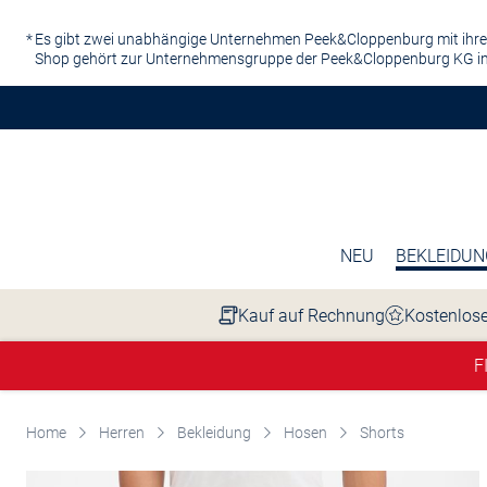
Zum Hauptinhalt springen
Es gibt zwei unabhängige Unternehmen Peek&Cloppenburg mit ihre
Shop gehört zur Unternehmensgruppe der Peek&Cloppenburg KG in
NEU
BEKLEIDUN
Kauf auf Rechnung
Kostenlose
F
Home
Herren
Bekleidung
Hosen
Shorts