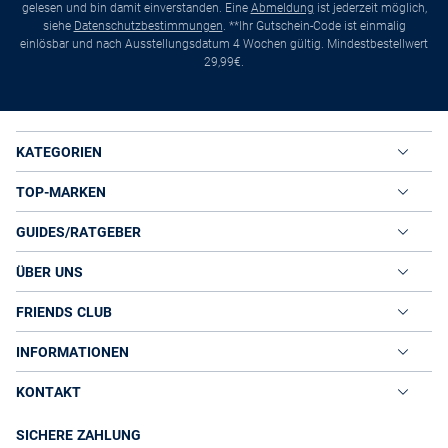
gelesen und bin damit einverstanden. Eine
Abmeldung
ist jederzeit möglich,
siehe
Datenschutzbestimmungen
. **Ihr Gutschein-Code ist einmalig
einlösbar und nach Ausstellungsdatum 4 Wochen gültig. Mindestbestellwert
29,99€.
KATEGORIEN
TOP-MARKEN
GUIDES/RATGEBER
ÜBER UNS
FRIENDS CLUB
INFORMATIONEN
KONTAKT
SICHERE ZAHLUNG