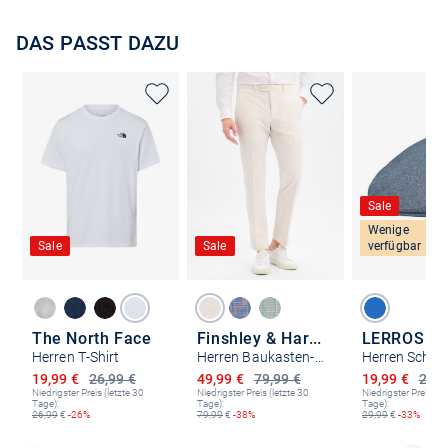
DAS PASST DAZU
Sale
Wenige
Sale
Sale
verfügbar
The North Face
Finshley & Harding
LERROS
Herren T-Shirt
Herren Baukasten-Hose - Mitch
Ermäßigter Preis
Ermäßigter Preis
Ermäßigter P
19,99 €
26,99 €
49,99 €
79,99 €
19,99 €
29,9
Niedrigster Preis (letzte 30
Niedrigster Preis (letzte 30
Niedrigster Preis (le
Tage):
Tage):
Tage):
26,99
€
-26%
79,99
€
-38%
29,99
€
-33%