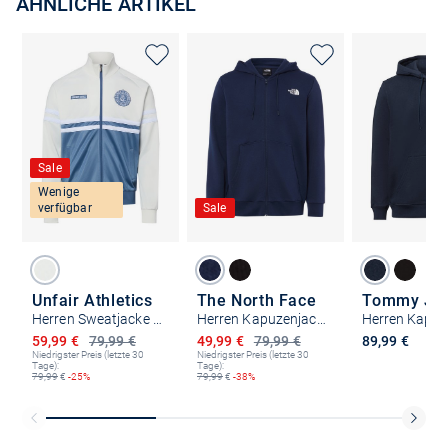
ÄHNLICHE ARTIKEL
Sale
Wenige
verfügbar
Sale
Unfair Athletics
The North Face
Tommy Je
Herren Sweatjacke - DMWU
Herren Kapuzenjacke
Ermäßigter Preis
Ermäßigter Preis
59,99 €
79,99 €
49,99 €
79,99 €
89,99 €
Niedrigster Preis (letzte 30
Niedrigster Preis (letzte 30
Tage):
Tage):
79,99
€
-25%
79,99
€
-38%