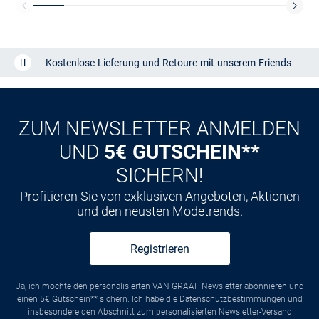
Kostenlose Lieferung und Retoure mit unserem Friends
CLUB
Kauf auf
Rechnung
ZUM NEWSLETTER ANMELDEN
UND
5€ GUTSCHEIN**
SICHERN!
Profitieren Sie von exklusiven Angeboten, Aktionen
und den neusten Modetrends.
Registrieren
Ja, ich möchte den personalisierten VAN GRAAF Newsletter abonnieren und
einen 5€ Gutschein** sichern. Ich habe die
Datenschutzbestimmungen
und
insbesondere den Abschnitt zum personalisierten Newsletter-Versand