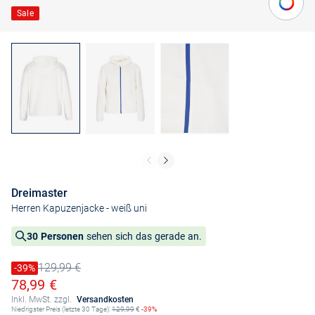
Sale
Dreimaster
Herren Kapuzenjacke
- weiß uni
30 Personen
sehen sich das gerade an.
129,99 €
Preis reduziert um
-39%
Alter Preis
Ermäßigter Preis
78,99 €
Inkl. MwSt. zzgl.
Versandkosten
Niedrigster Preis (letzte 30 Tage):
129,99
€
-39%