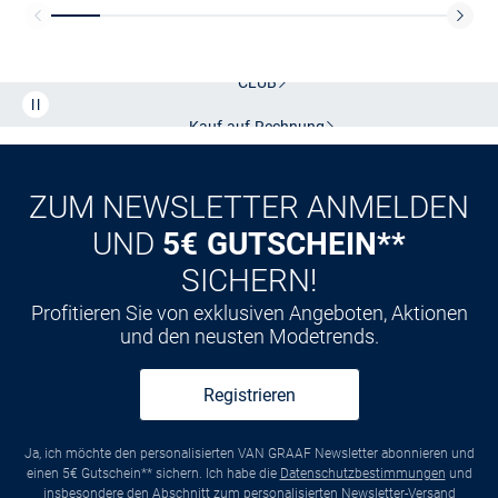
Kostenlose Lieferung und Retoure mit unserem Friends
CLUB
Kauf auf
Rechnung
ZUM NEWSLETTER ANMELDEN
UND
5€ GUTSCHEIN**
SICHERN!
Profitieren Sie von exklusiven Angeboten, Aktionen
und den neusten Modetrends.
Registrieren
Ja, ich möchte den personalisierten VAN GRAAF Newsletter abonnieren und
einen 5€ Gutschein** sichern. Ich habe die
Datenschutzbestimmungen
und
insbesondere den Abschnitt zum personalisierten Newsletter-Versand