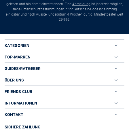
gelesen und bin damit einverstanden. Eine
Abmeldung
ist jederzeit möglich,
siehe
Datenschutzbestimmungen
. **Ihr Gutschein-Code ist einmalig
einlösbar und nach Ausstellungsdatum 4 Wochen gültig. Mindestbestellwert
29,99€.
KATEGORIEN
TOP-MARKEN
GUIDES/RATGEBER
ÜBER UNS
FRIENDS CLUB
INFORMATIONEN
KONTAKT
SICHERE ZAHLUNG