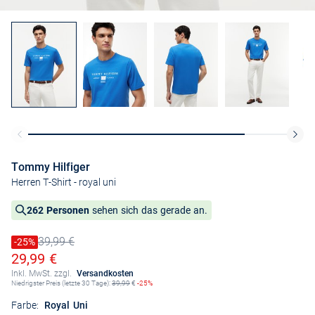
Tommy Hilfiger
Herren T-Shirt
- royal uni
262 Personen
sehen sich das gerade an.
39,99 €
Preis reduziert um
-25%
Alter Preis
Ermäßigter Preis
29,99 €
Inkl. MwSt. zzgl.
Versandkosten
Niedrigster Preis (letzte 30 Tage):
39,99
€
-25%
Farbe:
Royal Uni