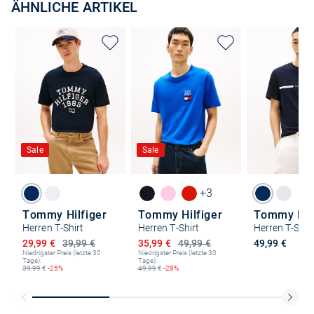
ÄHNLICHE ARTIKEL
Sale
Sale
+3
Tommy Hilfiger
Tommy Hilfiger
Tommy Hilf
Herren T-Shirt
Herren T-Shirt
Herren T-Shir
Ermäßigter Preis
Ermäßigter Preis
29,99 €
39,99 €
35,99 €
49,99 €
49,99 €
Niedrigster Preis (letzte 30
Niedrigster Preis (letzte 30
Tage):
Tage):
39,99
€
-25%
49,99
€
-28%