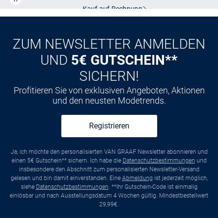
CLUB
Kauf auf
Rechnung
ZUM NEWSLETTER ANMELDEN
UND
5€ GUTSCHEIN**
SICHERN!
Profitieren Sie von exklusiven Angeboten, Aktionen
und den neusten Modetrends.
Registrieren
Ja, ich möchte den personalisierten VAN GRAAF Newsletter abonnieren und
einen 5€ Gutschein** sichern. Ich habe die
Datenschutzbestimmungen
und
insbesondere den Abschnitt zum personalisierten Newsletter-Versand
gelesen und bin damit einverstanden. Eine
Abmeldung
ist jederzeit möglich,
siehe
Datenschutzbestimmungen
. **Ihr Gutschein-Code ist einmalig
einlösbar und nach Ausstellungsdatum 4 Wochen gültig. Mindestbestellwert
29,99€.