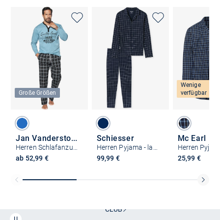
Wenige
Große Größen
verfügbar
Jan Vanderstorm
Schiesser
Mc Earl
Herren Schlafanzug - ROLFHEIM
Herren Pyjama - lang - Fine Interlock
Herren Pyjam
ab 52,99 €
99,99 €
25,99 €
Kostenlose Lieferung und Retoure mit unserem Friends