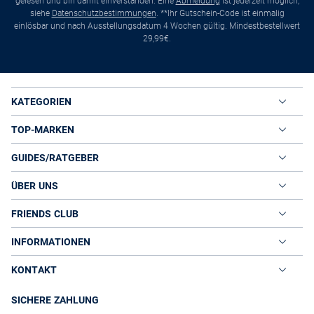
gelesen und bin damit einverstanden. Eine
Abmeldung
ist jederzeit möglich,
siehe
Datenschutzbestimmungen
. **Ihr Gutschein-Code ist einmalig
einlösbar und nach Ausstellungsdatum 4 Wochen gültig. Mindestbestellwert
29,99€.
KATEGORIEN
TOP-MARKEN
GUIDES/RATGEBER
ÜBER UNS
FRIENDS CLUB
INFORMATIONEN
KONTAKT
SICHERE ZAHLUNG