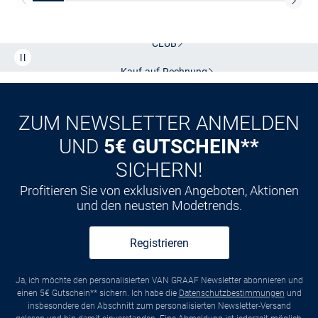
Kostenlose Lieferung und Retoure mit unserem Friends
CLUB
Kauf auf
Rechnung
ZUM NEWSLETTER ANMELDEN
UND
5€ GUTSCHEIN**
SICHERN!
Profitieren Sie von exklusiven Angeboten, Aktionen
und den neusten Modetrends.
Registrieren
Ja, ich möchte den personalisierten VAN GRAAF Newsletter abonnieren und
einen 5€ Gutschein** sichern. Ich habe die
Datenschutzbestimmungen
und
insbesondere den Abschnitt zum personalisierten Newsletter-Versand