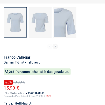
Franco Callegari
Damen T-Shirt
- hellblau uni
265 Personen
sehen sich das gerade an.
19,99 €
Preis reduziert um
-20%
Alter Preis
Ermäßigter Preis
15,99 €
Inkl. MwSt. zzgl.
Versandkosten
Niedrigster Preis (letzte 30 Tage):
19,99
€
-20%
Farbe:
Hellblau Uni