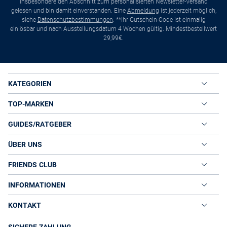
insbesondere den Abschnitt zum personalisierten Newsletter-Versand
gelesen und bin damit einverstanden. Eine
Abmeldung
ist jederzeit möglich,
siehe
Datenschutzbestimmungen
. **Ihr Gutschein-Code ist einmalig
einlösbar und nach Ausstellungsdatum 4 Wochen gültig. Mindestbestellwert
29,99€.
KATEGORIEN
TOP-MARKEN
GUIDES/RATGEBER
ÜBER UNS
FRIENDS CLUB
INFORMATIONEN
KONTAKT