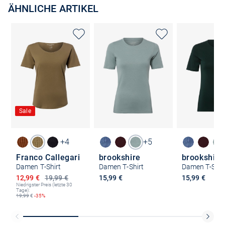
ÄHNLICHE ARTIKEL
Sale
+4
+5
Franco Callegari
brookshire
brookshire
Damen T-Shirt
Damen T-Shirt
Damen T-Shir
Ermäßigter Preis
12,99 €
19,99 €
15,99 €
15,99 €
Niedrigster Preis (letzte 30
Tage):
19,99
€
-35%