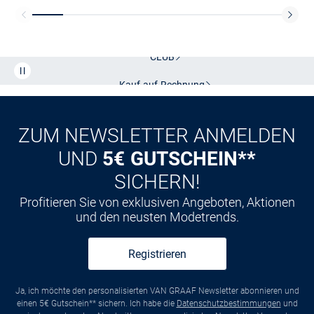
Kostenlose Lieferung und Retoure mit unserem Friends
CLUB
Kauf auf
Rechnung
ZUM NEWSLETTER ANMELDEN
UND
5€ GUTSCHEIN**
SICHERN!
Profitieren Sie von exklusiven Angeboten, Aktionen
und den neusten Modetrends.
Registrieren
Ja, ich möchte den personalisierten VAN GRAAF Newsletter abonnieren und
einen 5€ Gutschein** sichern. Ich habe die
Datenschutzbestimmungen
und