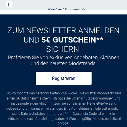
Kauf auf
Rechnung
ZUM NEWSLETTER ANMELDEN
UND
5€ GUTSCHEIN**
SICHERN!
Profitieren Sie von exklusiven Angeboten, Aktionen
und den neusten Modetrends.
Registrieren
Ja, ich möchte den personalisierten VAN GRAAF Newsletter abonnieren und
einen 5€ Gutschein** sichern. Ich habe die
Datenschutzbestimmungen
und
insbesondere den Abschnitt zum personalisierten Newsletter-Versand
gelesen und bin damit einverstanden. Eine
Abmeldung
ist jederzeit möglich,
siehe
Datenschutzbestimmungen
. **Ihr Gutschein-Code ist einmalig
einlösbar und nach Ausstellungsdatum 4 Wochen gültig. Mindestbestellwert
29,99€.