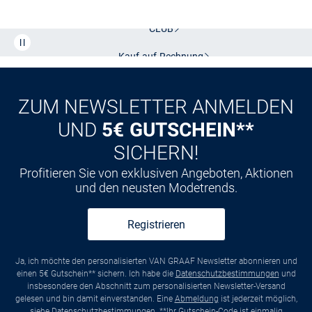
Kostenlose Lieferung und Retoure mit unserem Friends
CLUB
Kauf auf
Rechnung
ZUM NEWSLETTER ANMELDEN
UND
5€ GUTSCHEIN**
SICHERN!
Profitieren Sie von exklusiven Angeboten, Aktionen
und den neusten Modetrends.
Registrieren
Ja, ich möchte den personalisierten VAN GRAAF Newsletter abonnieren und
einen 5€ Gutschein** sichern. Ich habe die
Datenschutzbestimmungen
und
insbesondere den Abschnitt zum personalisierten Newsletter-Versand
gelesen und bin damit einverstanden. Eine
Abmeldung
ist jederzeit möglich,
siehe
Datenschutzbestimmungen
. **Ihr Gutschein-Code ist einmalig