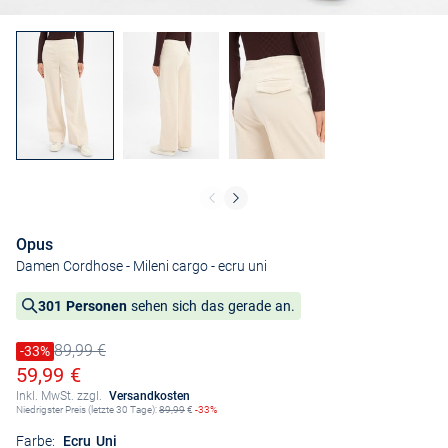
Opus
Damen Cordhose - Mileni cargo
- ecru uni
301 Personen
sehen sich das gerade an.
89,99 €
Preis reduziert um
-33%
Alter Preis
Ermäßigter Preis
59,99 €
Inkl. MwSt. zzgl.
Versandkosten
Niedrigster Preis (letzte 30 Tage):
89,99
€
-33%
Farbe:
Ecru Uni