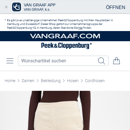
VAN GRAAF APP
ÖFFNEN
VAN GRAAF, k.s.
Zum Hauptinhalt springen
Es gibt zwei unabhängige Unternehmen Peek&Cloppenburg mit ihren Hauptsitzen in
Hamburg und Düsseldorf. Dieser Shop gehört zur Unternehmensgruppe der
Peek&Cloppenburg KG in Hamburg, deren Standorte Sie
hier
finden.
Home
Damen
Bekleidung
Hosen
Cordhosen