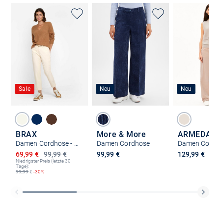
Sale
Neu
Neu
BRAX
More & More
ARMEDAN
Damen Cordhose - Mara S
Damen Cordhose
Ermäßigter Preis
69,99 €
99,99 €
99,99 €
129,99 €
Niedrigster Preis (letzte 30
Tage):
99,99
€
-30%