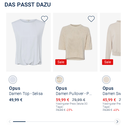
DAS PASST DAZU
Sale
Sale
Opus
Opus
Opus
Damen Top - Selisa
Damen Pullover - Padmy
Ermäßigter Preis
Ermäßigter P
49,99 €
59,99 €
79,99 €
45,99 €
79,9
Niedrigster Preis (letzte 30
Niedrigster Preis (le
Tage):
Tage):
79,99
€
-25%
79,99
€
-43%