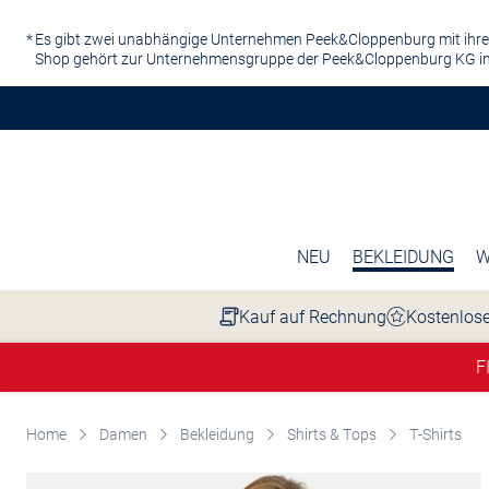
Zum Hauptinhalt springen
Es gibt zwei unabhängige Unternehmen Peek&Cloppenburg mit ihre
Shop gehört zur Unternehmensgruppe der Peek&Cloppenburg KG in
NEU
BEKLEIDUNG
W
Kauf auf Rechnung
Kostenlose
F
Home
Damen
Bekleidung
Shirts & Tops
T-Shirts