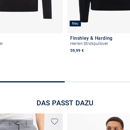
Neu
Finshley & Harding
er
Herren Strickpullover
59,99 €
+
Größe auswählen
Größe auswähle
DAS PASST DAZU