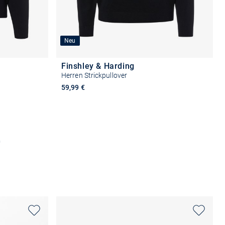
Neu
Finshley & Harding
Herren Strickpullover
59,99 €
2
+2
n
Größe auswählen