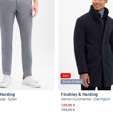
Sale
Große Größen
 Harding
Finshley & Harding
ose - Dylan
Herren Kurzmantel - Clarington
reis
Ermäßigter Preis
129,99 €
199,99 €