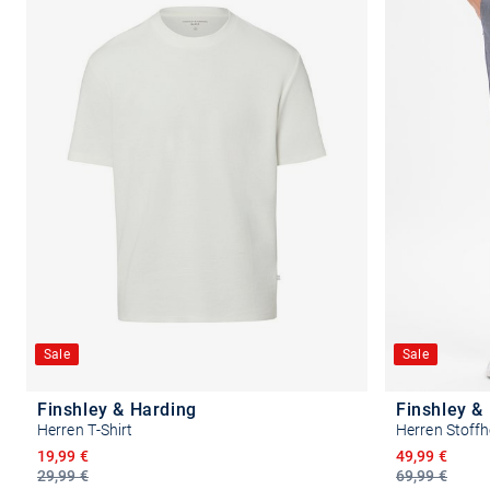
Sale
Sale
Finshley & Harding
Finshley &
Herren T-Shirt
Herren Stoffh
Ermäßigter Preis
Ermäßigter P
19,99 €
49,99 €
29,99 €
69,99 €