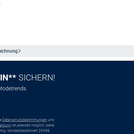
%
In den Warenkorb
n
echnung
IN**
SICHERN!
 Modetrends.
ie
Datenschutzbestimmungen
und
eldung
ist jederzeit möglich, siehe
tig. Mindestbestellwert 29,99€.