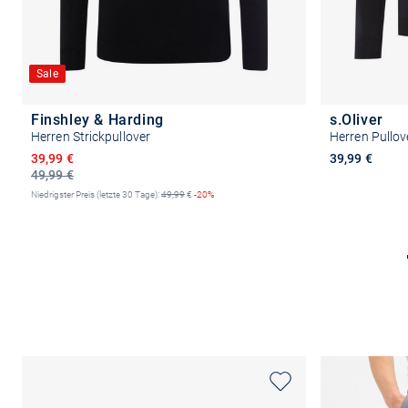
Sale
Finshley & Harding
s.Oliver
Herren Strickpullover
Herren Pullov
Ermäßigter Preis
39,99 €
39,99 €
49,99 €
Niedrigster Preis (letzte 30 Tage):
49,99
€
-20%
Größe auswählen