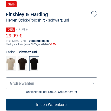
Sale
Finshley & Harding
Herren Strick-Poloshirt
- schwarz uni
39,99 €
Preis reduziert um
-25%
Alter Preis
Ermäßigter Preis
29,99 €
Inkl. MwSt. zzgl.
Versandkosten
Niedrigster Preis (letzte 30 Tage):
39,99
€
-25%
Farbe:
Schwarz Uni
Größenauswahl
Größe wählen
Unsicher bei der Größe?
Größenberater
In den Warenkorb