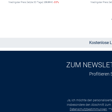
Niedrigster Preis (letzte 30 Tage):
29,99
€
-33%
Niedrigster Preis (le
Größe auswählen
Kostenlose L
ZUM NEWSLE
Profitieren
Ja, ich möchte den personalisier
insbesondere den Abschnitt zum p
Datenschutzbestimmungen
. *