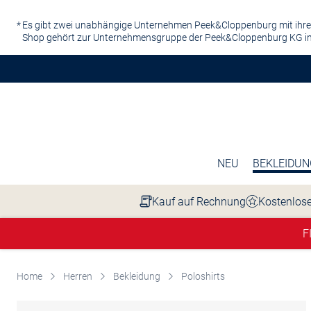
Zum Hauptinhalt springen
Es gibt zwei unabhängige Unternehmen Peek&Cloppenburg mit ihre
Shop gehört zur Unternehmensgruppe der Peek&Cloppenburg KG in
NEU
BEKLEIDUN
Kauf auf Rechnung
Kostenlose
F
Home
Herren
Bekleidung
Poloshirts