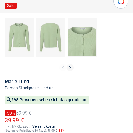
Sale
Marie Lund
Damen Strickjacke
- lind uni
298 Personen
sehen sich das gerade an.
59,99 €
Preis reduziert um
-33%
Alter Preis
Ermäßigter Preis
39,99 €
Inkl. MwSt. zzgl.
Versandkosten
Niedrigster Preis (letzte 30 Tage):
59,99
€
-33%