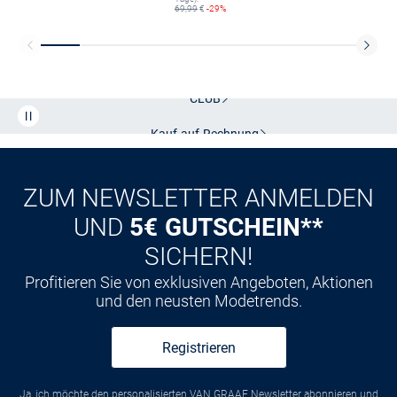
69,99
€
-29%
Kostenlose Lieferung und Retoure mit unserem Friends
CLUB
Kauf auf
Rechnung
ZUM NEWSLETTER ANMELDEN
UND
5€ GUTSCHEIN**
SICHERN!
Profitieren Sie von exklusiven Angeboten, Aktionen
und den neusten Modetrends.
Registrieren
Ja, ich möchte den personalisierten VAN GRAAF Newsletter abonnieren und