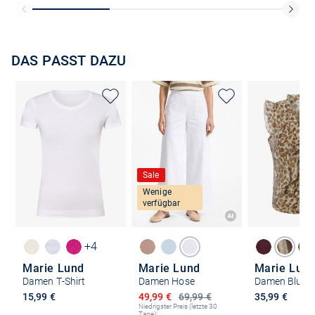
DAS PASST DAZU
Sale
Wenige
verfügbar
+4
Marie Lund
Marie Lund
Marie Lun
Damen T-Shirt
Damen Hose
Damen Bluse
Ermäßigter Preis
15,99 €
49,99 €
69,99 €
35,99 €
Niedrigster Preis (letzte 30
Tage):