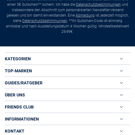
einen 5€ Gutschein** sichern. Ich habe die
Datenschutzbestimmungen
und
insbesondere den Abschnitt zum personalisierten Newsletter-Versand
gelesen und bin damit einverstanden. Eine
Abmeldung
ist jederzeit möglich,
siehe
Datenschutzbestimmungen
. **Ihr Gutschein-Code ist einmalig
einlösbar und nach Ausstellungsdatum 4 Wochen gültig. Mindestbestellwert
29,99€.
KATEGORIEN
TOP-MARKEN
GUIDES/RATGEBER
ÜBER UNS
FRIENDS CLUB
INFORMATIONEN
KONTAKT