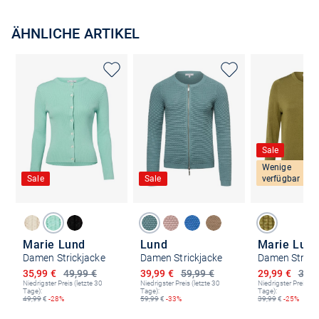
ÄHNLICHE ARTIKEL
Sale
Wenige
Sale
Sale
verfügbar
Marie Lund
Lund
Marie Lun
Damen Strickjacke
Damen Strickjacke
Damen Strick
Ermäßigter Preis
Ermäßigter Preis
Ermäßigter P
35,99 €
49,99 €
39,99 €
59,99 €
29,99 €
39,9
Niedrigster Preis (letzte 30
Niedrigster Preis (letzte 30
Niedrigster Preis (le
Tage):
Tage):
Tage):
49,99
€
-28%
59,99
€
-33%
39,99
€
-25%