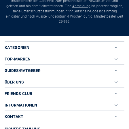
insbesondere den Abschnitt zum personalisierten Newsletter-Versand
gelesen und bin damit einverstanden. Eine
Abmeldung
ist jederzeit möglich,
siehe
Datenschutzbestimmungen
. **Ihr Gutschein-Code ist einmalig
einlösbar und nach Ausstellungsdatum 4 Wochen gültig. Mindestbestellwert
29,99€.
KATEGORIEN
TOP-MARKEN
GUIDES/RATGEBER
ÜBER UNS
FRIENDS CLUB
INFORMATIONEN
KONTAKT