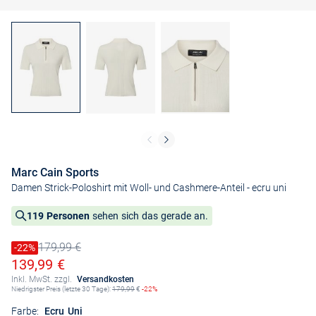
Marc Cain Sports
Damen Strick-Poloshirt mit Woll- und Cashmere-Anteil
- ecru uni
119 Personen
sehen sich das gerade an.
179,99 €
Preis reduziert um
-22%
Alter Preis
Ermäßigter Preis
139,99 €
Inkl. MwSt. zzgl.
Versandkosten
Niedrigster Preis (letzte 30 Tage):
179,99
€
-22%
Farbe:
Ecru Uni