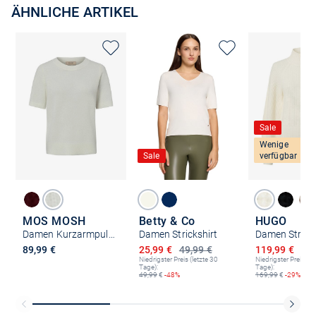
ÄHNLICHE ARTIKEL
Sale
Wenige
Sale
verfügbar
MOS MOSH
Betty & Co
HUGO
Damen Kurzarmpullover - MMMape
Damen Strickshirt
Ermäßigter Preis
Ermäßigter P
89,99 €
25,99 €
49,99 €
119,99 €
169
Niedrigster Preis (letzte 30
Niedrigster Preis (le
Tage):
Tage):
49,99
€
-48%
169,99
€
-29%