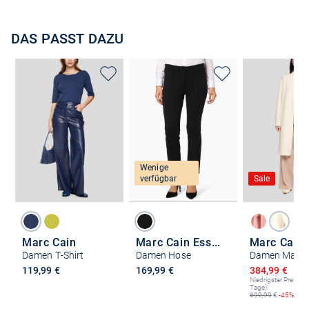
DAS PASST DAZU
Wenige
verfügbar
Sale
Marc Cain
Marc Cain Essentials
Marc Cain
Damen T-Shirt
Damen Hose
Damen Mante
Ermäßigter P
119,99 €
169,99 €
384,99 €
699
Niedrigster Preis (le
Tage):
699,99
€
-45%