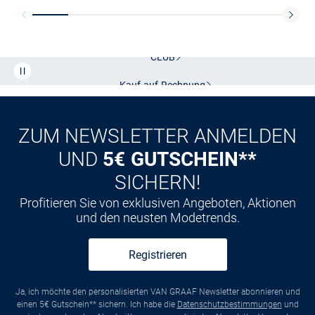
Kostenlose Lieferung und Retoure mit unserem Friends
CLUB
Kauf auf
Rechnung
ZUM NEWSLETTER ANMELDEN
UND
5€ GUTSCHEIN**
SICHERN!
Profitieren Sie von exklusiven Angeboten, Aktionen
und den neusten Modetrends.
Registrieren
Ja, ich möchte den personalisierten VAN GRAAF Newsletter abonnieren und
einen 5€ Gutschein** sichern. Ich habe die
Datenschutzbestimmungen
und