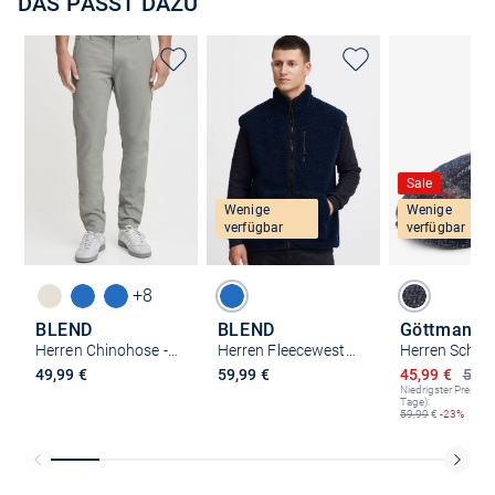
DAS PASST DAZU
Sale
Wenige
Wenige
verfügbar
verfügbar
+8
BLEND
BLEND
Göttmann
Herren Chinohose - BHNatan
Herren Fleeceweste - BHWaistcoat
Ermäßigter P
49,99 €
59,99 €
45,99 €
59,9
Niedrigster Preis (le
Tage):
59,99
€
-23%
Kostenlose Lieferung und Retoure mit unserem Friends