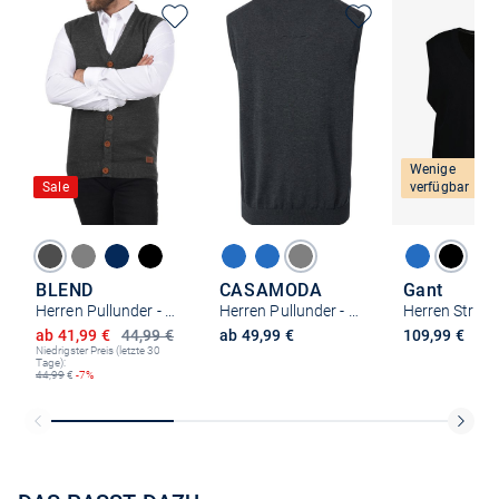
Wenige
Sale
verfügbar
BLEND
CASAMODA
Gant
Herren Pullunder - BHLennardo
Herren Pullunder - Basic
Ermäßigter Preis
ab 41,99 €
44,99 €
ab 49,99 €
109,99 €
Niedrigster Preis (letzte 30
Tage):
44,99
€
-7%