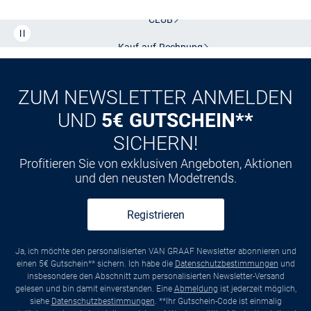
CLUB
Kauf auf
Rechnung
ZUM NEWSLETTER ANMELDEN
UND
5€ GUTSCHEIN**
SICHERN!
Profitieren Sie von exklusiven Angeboten, Aktionen
und den neusten Modetrends.
Registrieren
Ja, ich möchte den personalisierten VAN GRAAF Newsletter abonnieren und
einen 5€ Gutschein** sichern. Ich habe die
Datenschutzbestimmungen
und
insbesondere den Abschnitt zum personalisierten Newsletter-Versand
gelesen und bin damit einverstanden. Eine
Abmeldung
ist jederzeit möglich,
siehe
Datenschutzbestimmungen
. **Ihr Gutschein-Code ist einmalig