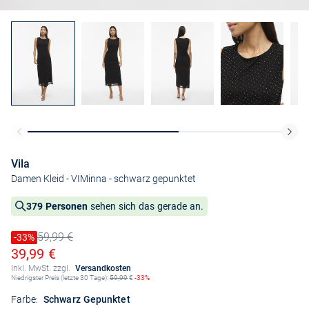
Vila
Damen Kleid - VIMinna
- schwarz gepunktet
379 Personen
sehen sich das gerade an.
59,99 €
Preis reduziert um
-33%
Alter Preis
Ermäßigter Preis
39,99 €
Inkl. MwSt. zzgl.
Versandkosten
Niedrigster Preis (letzte 30 Tage):
59,99
€
-33%
Farbe:
Schwarz Gepunktet