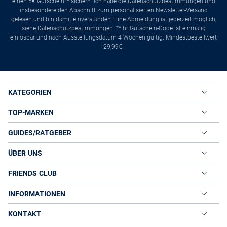
einen 5€ Gutschein** sichern. Ich habe die
Datenschutzbestimmungen
und
insbesondere den Abschnitt zum personalisierten Newsletter-Versand
gelesen und bin damit einverstanden. Eine
Abmeldung
ist jederzeit möglich,
siehe
Datenschutzbestimmungen
. **Ihr Gutschein-Code ist einmalig
einlösbar und nach Ausstellungsdatum 4 Wochen gültig. Mindestbestellwert
29,99€.
KATEGORIEN
TOP-MARKEN
GUIDES/RATGEBER
ÜBER UNS
FRIENDS CLUB
INFORMATIONEN
KONTAKT