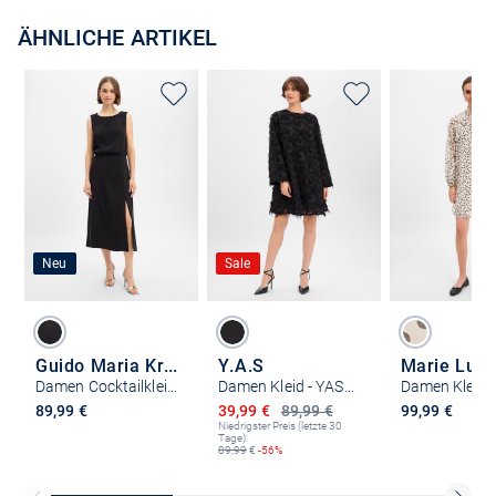
ÄHNLICHE ARTIKEL
Neu
Sale
Guido Maria Kretschmer
Y.A.S
Marie Lun
Damen Cocktailkleid - Zola
Damen Kleid - YASDio
Damen Kleid
Ermäßigter Preis
89,99 €
39,99 €
89,99 €
99,99 €
Niedrigster Preis (letzte 30
Tage):
89,99
€
-56%