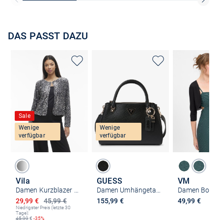
DAS PASST DAZU
Sale
Wenige
Wenige
verfügbar
verfügbar
Vila
GUESS
VM
Damen Kurzblazer - VIFath
Damen Umhängetasche - Noelle
Damen Boler
Ermäßigter Preis
29,99 €
45,99 €
155,99 €
49,99 €
Niedrigster Preis (letzte 30
Tage):
45,99
€
-35%