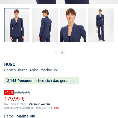
HUGO
Damen Blazer - Abire
- marine uni
148 Personen
sehen sich das gerade an.
299,99 €
Preis reduziert um
-40%
Alter Preis
Ermäßigter Preis
179,99 €
Inkl. MwSt. zzgl.
Versandkosten
Niedrigster Preis (letzte 30 Tage):
299,99
€
-40%
Farbe:
Marine Uni