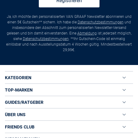
Registrieren
Ja, ich möchte den personalisierten VAN GRAAF Newsletter abonnieren und
einen 5€ Gutschein** sichern. Ich habe die
Datenschutzbestimmungen
und
insbesondere den Abschnitt zum personalisierten Newsletter-Versand
gelesen und bin damit einverstanden. Eine
Abmeldung
ist jederzeit möglich,
siehe
Datenschutzbestimmungen
. **Ihr Gutschein-Code ist einmalig
einlösbar und nach Ausstellungsdatum 4 Wochen gültig. Mindestbestellwert
29,99€.
KATEGORIEN
TOP-MARKEN
GUIDES/RATGEBER
ÜBER UNS
FRIENDS CLUB