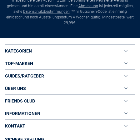
insbesondere den Abschnitt zum personalisierten Newsletter-Versand
gelesen und bin damit einverstanden. Eine
Abmeldung
ist jederzeit möglich,
siehe
Datenschutzbestimmungen
. **Ihr Gutschein-Code ist einmalig
einlösbar und nach Ausstellungsdatum 4 Wochen gültig. Mindestbestellwert
29,99€.
KATEGORIEN
TOP-MARKEN
GUIDES/RATGEBER
ÜBER UNS
FRIENDS CLUB
INFORMATIONEN
KONTAKT
SICHERE ZAHLUNG