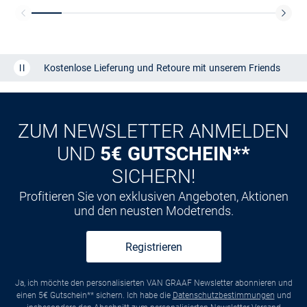
Kostenlose Lieferung und Retoure mit unserem Friends
CLUB
Kauf auf
Rechnung
ZUM NEWSLETTER ANMELDEN
UND
5€ GUTSCHEIN**
SICHERN!
Profitieren Sie von exklusiven Angeboten, Aktionen
und den neusten Modetrends.
Registrieren
Ja, ich möchte den personalisierten VAN GRAAF Newsletter abonnieren und
einen 5€ Gutschein** sichern. Ich habe die
Datenschutzbestimmungen
und