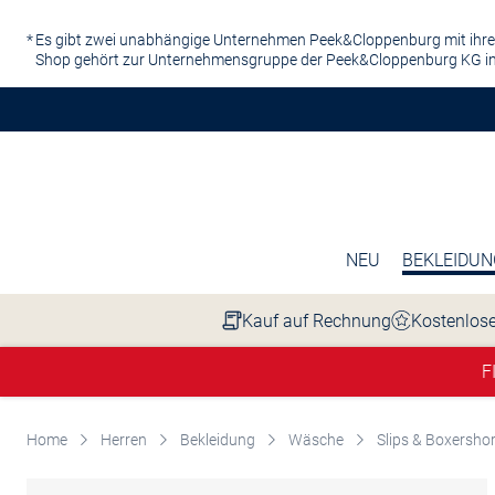
Zum Hauptinhalt springen
Es gibt zwei unabhängige Unternehmen Peek&Cloppenburg mit ihre
Shop gehört zur Unternehmensgruppe der Peek&Cloppenburg KG in
NEU
BEKLEIDUN
Kauf auf Rechnung
Kostenlose
F
Home
Herren
Bekleidung
Wäsche
Slips & Boxersho