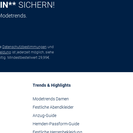
IN**
SICHERN!
 Modetrends.
ie
Datenschutzbestimmungen
und
eldung
ist jederzeit möglich, siehe
tig. Mindestbestellwert 29,99€.
Trends & Highlights
Modetrends Damen
Festliche Abendkleider
Anzug-Guide
Hemden-Passform-Guide
Festliche Herrenbekleidung