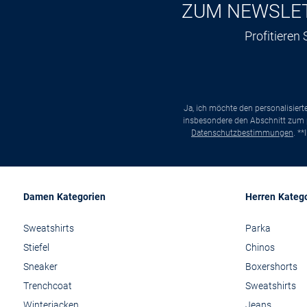
ZUM NEWSLE
Profitieren
Ja, ich möchte den personalisier
insbesondere den Abschnitt zum p
Datenschutzbestimmungen
. *
Damen Kategorien
Herren Kateg
Sweatshirts
Parka
Stiefel
Chinos
Sneaker
Boxershorts
Trenchcoat
Sweatshirts
Winterjacken
Jeans