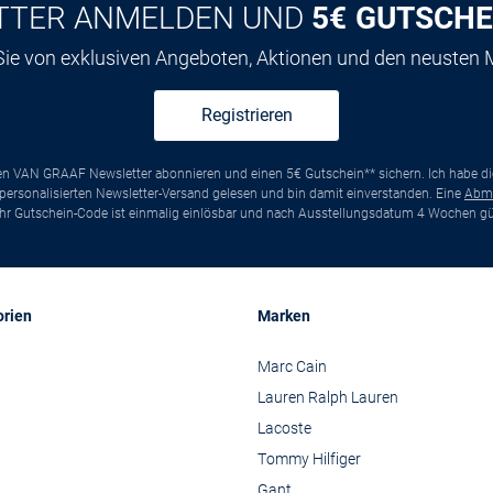
TTER ANMELDEN UND
5€ GUTSCHE
 Sie von exklusiven Angeboten, Aktionen und den neusten
Registrieren
ten VAN GRAAF Newsletter abonnieren und einen 5€ Gutschein** sichern. Ich habe d
ersonalisierten Newsletter-Versand gelesen und bin damit einverstanden. Eine
Abm
*Ihr Gutschein-Code ist einmalig einlösbar und nach Ausstellungsdatum 4 Wochen gül
orien
Marken
Marc Cain
Lauren Ralph Lauren
Lacoste
Tommy Hilfiger
Gant