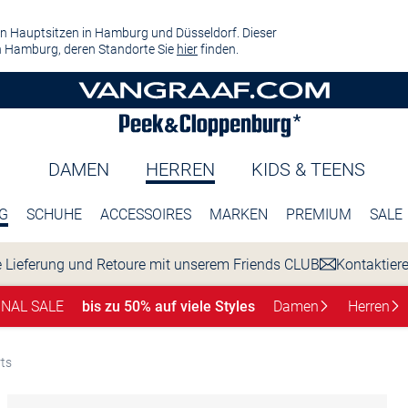
n Hauptsitzen in Hamburg und Düsseldorf. Dieser
 Hamburg, deren Standorte Sie
hier
finden.
DAMEN
HERREN
KIDS & TEENS
G
SCHUHE
ACCESSOIRES
MARKEN
PREMIUM
SALE
 Lieferung und Retoure mit unserem Friends CLUB
Kontaktier
INAL SALE
bis zu 50% auf viele Styles
Damen
Herren
rts