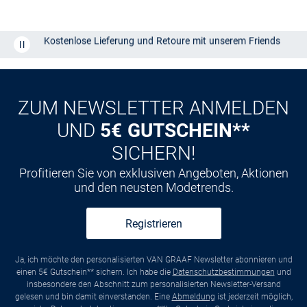
Kostenlose Lieferung und Retoure mit unserem Friends
CLUB
Kauf auf
Rechnung
ZUM NEWSLETTER ANMELDEN
UND
5€ GUTSCHEIN**
SICHERN!
Profitieren Sie von exklusiven Angeboten, Aktionen
und den neusten Modetrends.
Registrieren
Ja, ich möchte den personalisierten VAN GRAAF Newsletter abonnieren und
einen 5€ Gutschein** sichern. Ich habe die
Datenschutzbestimmungen
und
insbesondere den Abschnitt zum personalisierten Newsletter-Versand
gelesen und bin damit einverstanden. Eine
Abmeldung
ist jederzeit möglich,