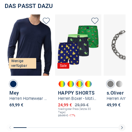
DAS PASST DAZU
Wenige
verfügbar
Sale
Mey
HAPPY SHORTS
s.Oliver
Herren Homewear Oberteil - Club Jefferson
Herren Boxer - Motive
Ermäßigter Preis
69,99 €
24,99 €
29,99 €
49,99 €
Niedrigster Preis (letzte 30
Tage):
29,99
€
-17%