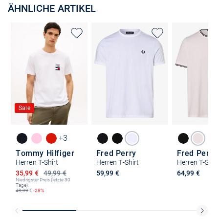
ÄHNLICHE ARTIKEL
Sale
+3
Tommy Hilfiger
Fred Perry
Fred Perry
Herren T-Shirt
Herren T-Shirt
Herren T-Shir
Ermäßigter Preis
35,99 €
49,99 €
59,99 €
64,99 €
Niedrigster Preis (letzte 30
Tage):
49,99
€
-28%