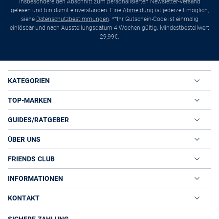
insbesondere den Abschnitt zum personalisierten Newsletter-Versand
gelesen und bin damit einverstanden. Eine
Abmeldung
ist jederzeit möglich,
siehe
Datenschutzbestimmungen
. **Ihr Gutschein-Code ist einmalig
einlösbar und nach Ausstellungsdatum 4 Wochen gültig. Mindestbestellwert
29,99€.
KATEGORIEN
TOP-MARKEN
GUIDES/RATGEBER
ÜBER UNS
FRIENDS CLUB
INFORMATIONEN
KONTAKT