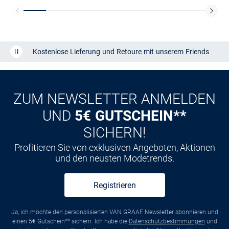
Kostenlose Lieferung und Retoure mit unserem Friends
CLUB
Kauf auf
Rechnung
ZUM NEWSLETTER ANMELDEN
UND
5€ GUTSCHEIN**
SICHERN!
Profitieren Sie von exklusiven Angeboten, Aktionen
und den neusten Modetrends.
Registrieren
Ja, ich möchte den personalisierten VAN GRAAF Newsletter abonnieren und
einen 5€ Gutschein** sichern. Ich habe die
Datenschutzbestimmungen
und