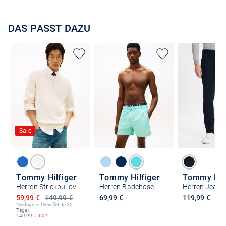
DAS PASST DAZU
Sale
Tommy Hilfiger
Tommy Hilfiger
Tommy Hilf
Herren Strickpullover
Herren Badehose
Ermäßigter Preis
59,99 €
149,99 €
69,99 €
119,99 €
Niedrigster Preis (letzte 30
Tage):
149,99
€
-60%