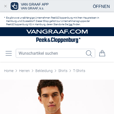
VAN GRAAF APP
ÖFFNEN
VAN GRAAF, k.s.
Zum Hauptinhalt springen
Es gibt zwei unabhängige Unternehmen Peek&Cloppenburg mit ihren Hauptsitzen in
Hamburg und Düsseldorf. Dieser Shop gehört zur Unternehmensgruppe der
Peek&Cloppenburg KG in Hamburg, deren Standorte Sie
hier
finden.
Home
Herren
Bekleidung
Shirts
T-Shirts