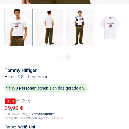
Tommy Hilfiger
Herren T-Shirt
- weiß uni
190 Personen
sehen sich das gerade an.
59,99 €
Preis reduziert um
-33%
Alter Preis
Ermäßigter Preis
39,99 €
Inkl. MwSt. zzgl.
Versandkosten
Niedrigster Preis (letzte 30 Tage):
59,99
€
-33%
Farbe:
Weiß Uni