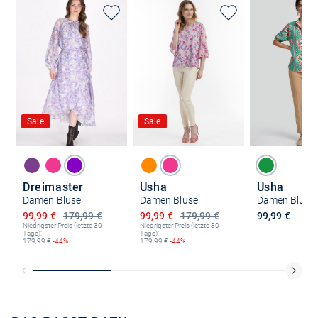
Sale
Sale
Dreimaster
Usha
Usha
Damen Bluse
Damen Bluse
Damen Bluse
Ermäßigter Preis
Ermäßigter Preis
99,99 €
179,99 €
99,99 €
179,99 €
99,99 €
Niedrigster Preis (letzte 30
Niedrigster Preis (letzte 30
Tage):
Tage):
179,99
€
-44%
179,99
€
-44%