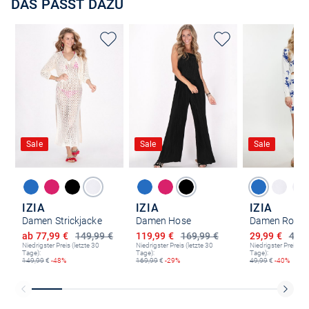
DAS PASST DAZU
Sale
Sale
Sale
IZIA
IZIA
IZIA
Damen Strickjacke
Damen Hose
Damen Rock
Ermäßigter Preis
Ermäßigter Preis
Ermäßigter P
ab 77,99 €
149,99 €
119,99 €
169,99 €
29,99 €
49,9
Niedrigster Preis (letzte 30
Niedrigster Preis (letzte 30
Niedrigster Preis (le
Tage):
Tage):
Tage):
149,99
€
-48%
169,99
€
-29%
49,99
€
-40%