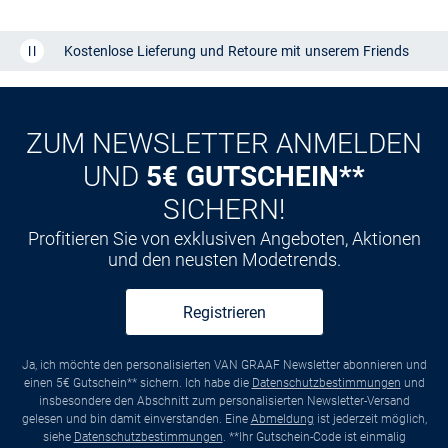
Kostenlose Lieferung und Retoure mit unserem Friends
CLUB
Kauf auf
Rechnung
ZUM NEWSLETTER ANMELDEN
UND
5€ GUTSCHEIN**
SICHERN!
Profitieren Sie von exklusiven Angeboten, Aktionen
und den neusten Modetrends.
Registrieren
Ja, ich möchte den personalisierten VAN GRAAF Newsletter abonnieren und
einen 5€ Gutschein** sichern. Ich habe die
Datenschutzbestimmungen
und
insbesondere den Abschnitt zum personalisierten Newsletter-Versand
gelesen und bin damit einverstanden. Eine
Abmeldung
ist jederzeit möglich,
siehe
Datenschutzbestimmungen
. **Ihr Gutschein-Code ist einmalig