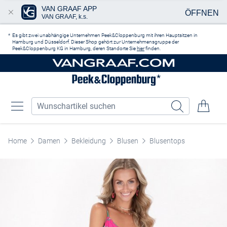
VAN GRAAF APP
ÖFFNEN
VAN GRAAF, k.s.
Zum Hauptinhalt springen
Es gibt zwei unabhängige Unternehmen Peek&Cloppenburg mit ihren Hauptsitzen in
Hamburg und Düsseldorf. Dieser Shop gehört zur Unternehmensgruppe der
Peek&Cloppenburg KG in Hamburg, deren Standorte Sie
hier
finden.
Home
Damen
Bekleidung
Blusen
Blusentops