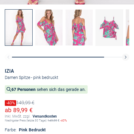
IZIA
Damen Spitze
- pink bedruckt
67 Personen
sehen sich das gerade an.
149,99 €
Preis reduziert um
-40%
Alter Preis
Ermäßigter Preis
ab 89,99 €
Inkl. MwSt. zzgl.
Versandkosten
Niedrigster Preis (letzte 30 Tage):
149,99
€
-40%
Farbe:
Pink Bedruckt