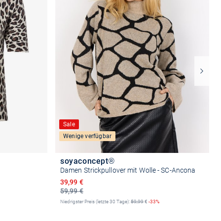
Sale
Wenige verfügbar
soyaconcept®
Damen Strickpullover mit Wolle - SC-Ancona
Ermäßigter Preis
39,99 €
59,99 €
Niedrigster Preis (letzte 30 Tage):
59,99
€
-33%