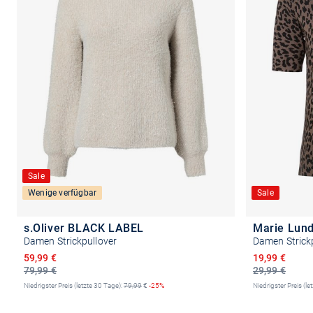
Sale
Wenige verfügbar
Sale
s.Oliver BLACK LABEL
Marie Lun
Damen Strickpullover
Damen Strick
Ermäßigter Preis
Ermäßigter P
59,99 €
19,99 €
79,99 €
29,99 €
Niedrigster Preis (letzte 30 Tage):
79,99
€
-25%
Niedrigster Preis (le