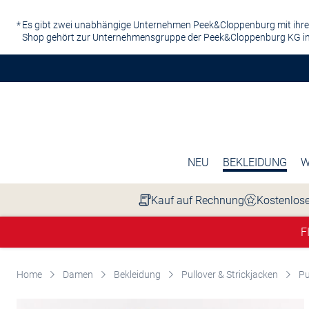
Zum Hauptinhalt springen
Es gibt zwei unabhängige Unternehmen Peek&Cloppenburg mit ihre
Shop gehört zur Unternehmensgruppe der Peek&Cloppenburg KG in
NEU
BEKLEIDUNG
W
Kauf auf Rechnung
Kostenlose
F
Home
Damen
Bekleidung
Pullover & Strickjacken
Pu