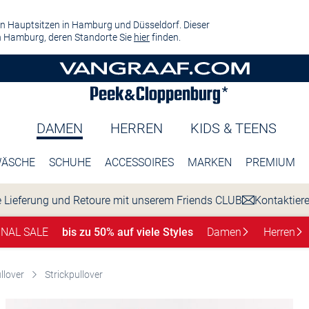
n Hauptsitzen in Hamburg und Düsseldorf. Dieser
 Hamburg, deren Standorte Sie
hier
finden.
DAMEN
HERREN
KIDS & TEENS
ÄSCHE
SCHUHE
ACCESSOIRES
MARKEN
PREMIUM
 Lieferung und Retoure mit unserem Friends CLUB
Kontaktier
INAL SALE
bis zu 50% auf viele Styles
Damen
Herren
llover
Strickpullover