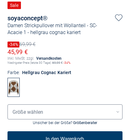
Sale
soyaconcept®
Damen Strickpullover mit Wollanteil - SC-
Acacie 1
- hellgrau cognac kariert
69,99 €
Preis reduziert um
-34%
Alter Preis
Ermäßigter Preis
45,99 €
Inkl. MwSt. zzgl.
Versandkosten
Niedrigster Preis (letzte 30 Tage):
69,99
€
-34%
Farbe:
Hellgrau Cognac Kariert
Größenauswahl
Größe wählen
Unsicher bei der Größe?
Größenberater
In den Warenkorb