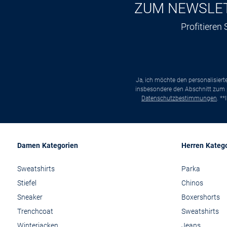
ZUM NEWSLE
Profitieren
Ja, ich möchte den personalisier
insbesondere den Abschnitt zum p
Datenschutzbestimmungen
. *
Damen Kategorien
Herren Kateg
Sweatshirts
Parka
Stiefel
Chinos
Sneaker
Boxershorts
Trenchcoat
Sweatshirts
Winterjacken
Jeans