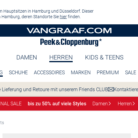
n Hauptsitzen in Hamburg und Düsseldorf. Dieser
 Hamburg, deren Standorte Sie
hier
finden.
DAMEN
HERREN
KIDS & TEENS
G
SCHUHE
ACCESSOIRES
MARKEN
PREMIUM
SALE
 Lieferung und Retoure mit unserem Friends CLUB
Kontaktier
INAL SALE
bis zu 50% auf viele Styles
Damen
Herren
rts