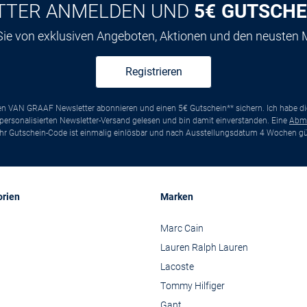
TTER ANMELDEN UND
5€ GUTSCHE
 Sie von exklusiven Angeboten, Aktionen und den neusten
Registrieren
ten VAN GRAAF Newsletter abonnieren und einen 5€ Gutschein** sichern. Ich habe d
ersonalisierten Newsletter-Versand gelesen und bin damit einverstanden. Eine
Abm
*Ihr Gutschein-Code ist einmalig einlösbar und nach Ausstellungsdatum 4 Wochen gül
orien
Marken
Marc Cain
Lauren Ralph Lauren
Lacoste
Tommy Hilfiger
Gant