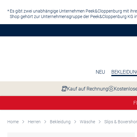
Zum Hauptinhalt springen
Es gibt zwei unabhängige Unternehmen Peek&Cloppenburg mit ihre
Shop gehört zur Unternehmensgruppe der Peek&Cloppenburg KG in
NEU
BEKLEIDUN
Kauf auf Rechnung
Kostenlose
F
Home
Herren
Bekleidung
Wäsche
Slips & Boxersho