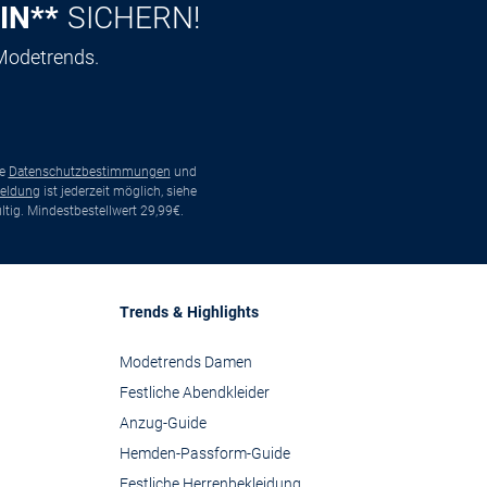
IN**
SICHERN!
 Modetrends.
ie
Datenschutzbestimmungen
und
eldung
ist jederzeit möglich, siehe
tig. Mindestbestellwert 29,99€.
Trends & Highlights
Modetrends Damen
Festliche Abendkleider
Anzug-Guide
Hemden-Passform-Guide
Festliche Herrenbekleidung