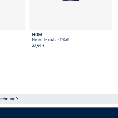
HOM
Herren Minislip - T-Soft
33,99 €
n
Größe auswählen
echnung