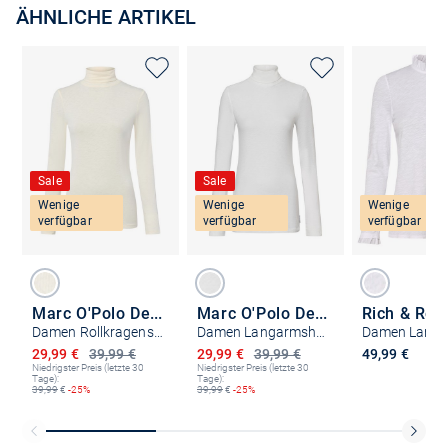
ÄHNLICHE ARTIKEL
Sale
Sale
Wenige
Wenige
Wenige
verfügbar
verfügbar
verfügbar
Marc O'Polo Denim
Marc O'Polo Denim
Rich & Roy
Damen Rollkragenshirt
Damen Langarmshirt
Ermäßigter Preis
Ermäßigter Preis
29,99 €
39,99 €
29,99 €
39,99 €
49,99 €
Niedrigster Preis (letzte 30
Niedrigster Preis (letzte 30
Tage):
Tage):
39,99
€
-25%
39,99
€
-25%