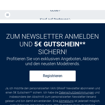
Kostenlose Lieferung und Retoure mit unserem Friends
CLUB
Kauf auf
Rechnung
ZUM NEWSLETTER ANMELDEN
UND
5€ GUTSCHEIN**
SICHERN!
Profitieren Sie von exklusiven Angeboten, Aktionen
und den neusten Modetrends.
Registrieren
Ja, ich möchte den personalisierten VAN GRAAF Newsletter abonnieren und
einen 5€ Gutschein** sichern. Ich habe die
Datenschutzbestimmungen
und
insbesondere den Abschnitt zum personalisierten Newsletter-Versand
gelesen und bin damit einverstanden. Eine
Abmeldung
ist jederzeit möglich,