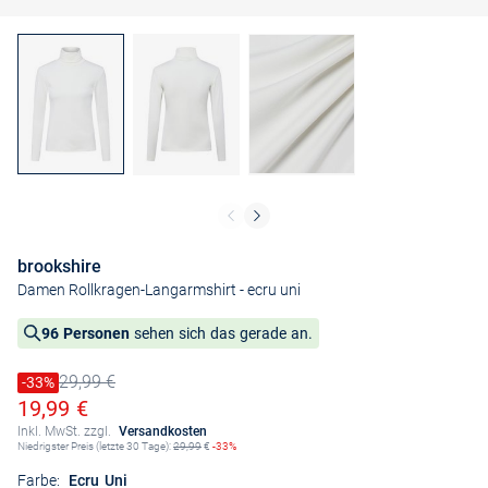
brookshire
Damen Rollkragen-Langarmshirt
- ecru uni
96 Personen
sehen sich das gerade an.
29,99 €
Preis reduziert um
-33%
Alter Preis
Ermäßigter Preis
19,99 €
Inkl. MwSt. zzgl.
Versandkosten
Niedrigster Preis (letzte 30 Tage):
29,99
€
-33%
Farbe:
Ecru Uni