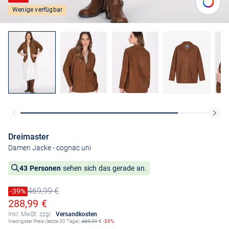
Wenige verfügbar
Dreimaster
Damen Jacke
- cognac uni
43 Personen
sehen sich das gerade an.
469,99 €
Preis reduziert um
-39%
Alter Preis
Ermäßigter Preis
288,99 €
Inkl. MwSt. zzgl.
Versandkosten
Niedrigster Preis (letzte 30 Tage):
469,99
€
-39%