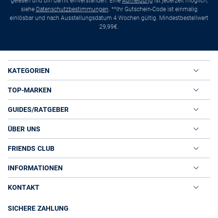
gelesen und bin damit einverstanden. Eine
Abmeldung
ist jederzeit möglich,
siehe
Datenschutzbestimmungen
. **Ihr Gutschein-Code ist einmalig
einlösbar und nach Ausstellungsdatum 4 Wochen gültig. Mindestbestellwert
29,99€.
KATEGORIEN
TOP-MARKEN
GUIDES/RATGEBER
ÜBER UNS
FRIENDS CLUB
INFORMATIONEN
KONTAKT
SICHERE ZAHLUNG