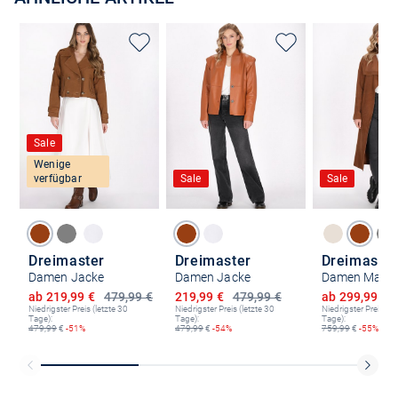
Sale
Wenige
verfügbar
Sale
Sale
Dreimaster
Dreimaster
Dreimaster
Damen Jacke
Damen Jacke
Damen Mante
Ermäßigter Preis
Ermäßigter Preis
Ermäßigter P
ab 219,99 €
479,99 €
219,99 €
479,99 €
ab 299,99 €
Niedrigster Preis (letzte 30
Niedrigster Preis (letzte 30
Niedrigster Preis (le
Tage):
Tage):
Tage):
479,99
€
-51%
479,99
€
-54%
759,99
€
-55%