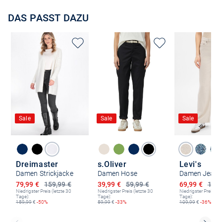
DAS PASST DAZU
Sale
Sale
Sale
Dreimaster
s.Oliver
Levi's
Damen Strickjacke
Damen Hose
Ermäßigter Preis
Ermäßigter Preis
Ermäßigter P
79,99 €
159,99 €
39,99 €
59,99 €
69,99 €
109,
Niedrigster Preis (letzte 30
Niedrigster Preis (letzte 30
Niedrigster Preis (le
Tage):
Tage):
Tage):
159,99
€
-50%
59,99
€
-33%
109,99
€
-36%