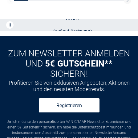
Kostenlose Lieferung und Retoure mit unserem Friends
CLUB
Kauf auf
Rechnung
ZUM NEWSLETTER ANMELDEN
UND
5€ GUTSCHEIN**
SICHERN!
Profitieren Sie von exklusiven Angeboten, Aktionen
und den neusten Modetrends.
Registrieren
Ja, ich möchte den personalisierten VAN GRAAF Newsletter abonnieren und
einen 5€ Gutschein** sichern. Ich habe die
Datenschutzbestimmungen
und
insbesondere den Abschnitt zum personalisierten Newsletter-Versand