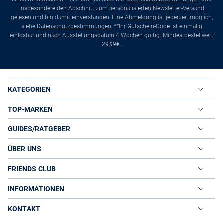
insbesondere den Abschnitt zum personalisierten Newsletter-Versand
gelesen und bin damit einverstanden. Eine
Abmeldung
ist jederzeit möglich,
siehe
Datenschutzbestimmungen
. **Ihr Gutschein-Code ist einmalig
einlösbar und nach Ausstellungsdatum 4 Wochen gültig. Mindestbestellwert
29,99€.
KATEGORIEN
TOP-MARKEN
GUIDES/RATGEBER
ÜBER UNS
FRIENDS CLUB
INFORMATIONEN
KONTAKT