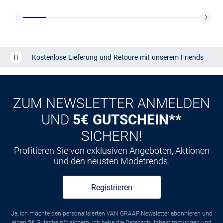
Kostenlose Lieferung und Retoure mit unserem Friends
CLUB
Kauf auf
Rechnung
ZUM NEWSLETTER ANMELDEN
UND
5€ GUTSCHEIN**
SICHERN!
Profitieren Sie von exklusiven Angeboten, Aktionen
und den neusten Modetrends.
Registrieren
Ja, ich möchte den personalisierten VAN GRAAF Newsletter abonnieren und
einen 5€ Gutschein** sichern. Ich habe die
Datenschutzbestimmungen
und