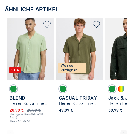
ÄHNLICHE ARTIKEL
Wenige
Sale
verfügbar
BLEND
CASUAL FRIDAY
Jack & Jon
Herren Kurzarmhemd
Herren Kurzarmhemd - CFHolger
Ermäßigter Preis
20,99 €
29,99 €
49,99 €
39,99 €
Niedrigster Preis (letzte 30
Tage):
12,99
€ (+38%)