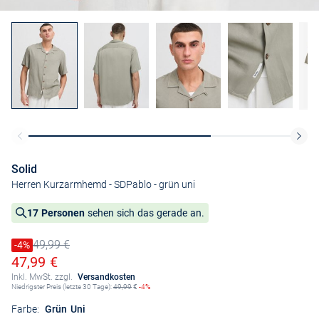
Solid
Herren Kurzarmhemd - SDPablo
- grün uni
17 Personen
sehen sich das gerade an.
49,99 €
Preis reduziert um
-4%
Alter Preis
Ermäßigter Preis
47,99 €
Inkl. MwSt. zzgl.
Versandkosten
Niedrigster Preis (letzte 30 Tage):
49,99
€
-4%
Farbe:
Grün Uni