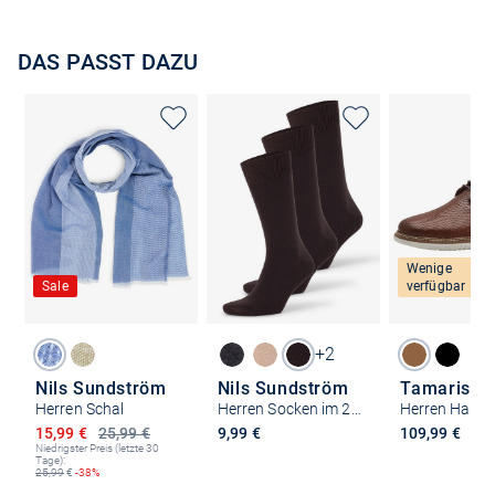
DAS PASST DAZU
Wenige
Sale
verfügbar
+2
Nils Sundström
Nils Sundström
Tamaris
Herren Schal
Herren Socken im 2er-Pack
Herren Halbs
Ermäßigter Preis
15,99 €
25,99 €
9,99 €
109,99 €
Niedrigster Preis (letzte 30
Tage):
25,99
€
-38%