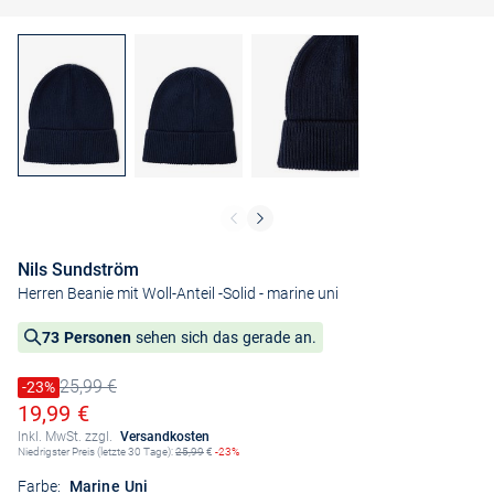
Nils Sundström
Herren Beanie mit Woll-Anteil -Solid
- marine uni
73 Personen
sehen sich das gerade an.
25,99 €
Preis reduziert um
-23%
Alter Preis
Ermäßigter Preis
19,99 €
Inkl. MwSt. zzgl.
Versandkosten
Niedrigster Preis (letzte 30 Tage):
25,99
€
-23%
Farbe:
Marine Uni