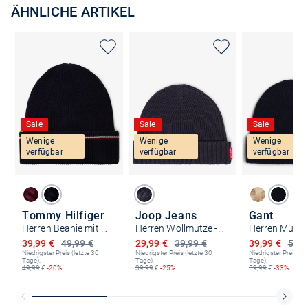
ÄHNLICHE ARTIKEL
Sale
Sale
Sale
Wenige
Wenige
Wenige
verfügbar
verfügbar
verfügbar
Tommy Hilfiger
Joop Jeans
Gant
Herren Beanie mit Woll-Anteil
Herren Wollmütze - Francis
Herren Mütze
Ermäßigter Preis
Ermäßigter Preis
Ermäßigter P
39,99 €
49,99 €
29,99 €
39,99 €
39,99 €
59,9
Niedrigster Preis (letzte 30
Niedrigster Preis (letzte 30
Niedrigster Preis (le
Tage):
Tage):
Tage):
49,99
€
-20%
39,99
€
-25%
59,99
€
-33%