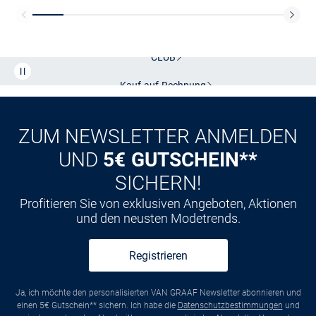
Kostenlose Lieferung und Retoure mit unserem Friends
CLUB
Kauf auf
Rechnung
ZUM NEWSLETTER ANMELDEN
UND
5€ GUTSCHEIN**
SICHERN!
Profitieren Sie von exklusiven Angeboten, Aktionen
und den neusten Modetrends.
Registrieren
Ja, ich möchte den personalisierten VAN GRAAF Newsletter abonnieren und
einen 5€ Gutschein** sichern. Ich habe die
Datenschutzbestimmungen
und