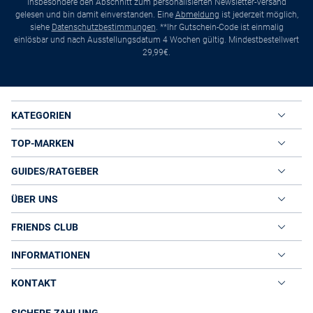
insbesondere den Abschnitt zum personalisierten Newsletter-Versand
gelesen und bin damit einverstanden. Eine
Abmeldung
ist jederzeit möglich,
siehe
Datenschutzbestimmungen
. **Ihr Gutschein-Code ist einmalig
einlösbar und nach Ausstellungsdatum 4 Wochen gültig. Mindestbestellwert
29,99€.
KATEGORIEN
TOP-MARKEN
GUIDES/RATGEBER
ÜBER UNS
FRIENDS CLUB
INFORMATIONEN
KONTAKT