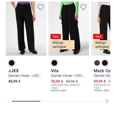
Sale
Sale
Wenige
Wenige
verfügbar
verfügbar
JJXX
Vila
Damen Hose - JXEllis
Damen Hose - VIWinnie
Ermäßigter Preis
Ermäßigter P
49,99 €
35,99 €
59,99 €
59,99 €
79,9
Niedrigster Preis (letzte 30
Niedrigster Preis (le
Tage):
Tage):
59,99
€
-40%
79,99
€
-25%