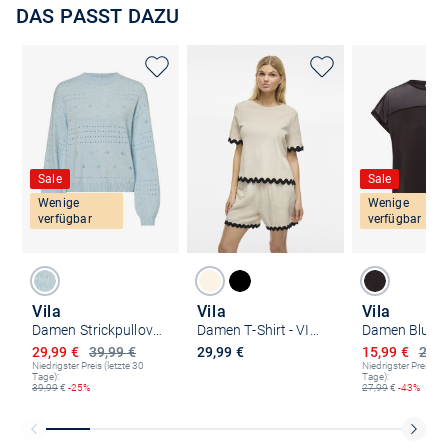
DAS PASST DAZU
Sale
Sale
Wenige
Wenige
verfügbar
verfügbar
Vila
Vila
Vila
Damen Strickpullover - VIRil
Damen T-Shirt - VICalisa
Ermäßigter Preis
Ermäßigter P
29,99 €
39,99 €
29,99 €
15,99 €
27,9
Niedrigster Preis (letzte 30
Niedrigster Preis (le
Tage):
Tage):
39,99
€
-25%
27,99
€
-43%