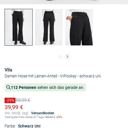
Vila
Damen Hose mit Leinen-Anteil - VIPockey
- schwarz uni
112 Personen
sehen sich das gerade an.
55,99 €
Preis reduziert um
-29%
Alter Preis
Ermäßigter Preis
39,99 €
Inkl. MwSt. zzgl.
Versandkosten
Niedrigster Preis (letzte 30 Tage):
55,99
€
-29%
Farbe:
Schwarz Uni