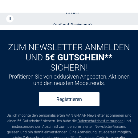
Kostenlose Lieferung und Retoure mit unserem Friends
CLUB
Kauf auf
Rechnung
ZUM NEWSLETTER ANMELDEN
UND
5€ GUTSCHEIN**
SICHERN!
Profitieren Sie von exklusiven Angeboten, Aktionen
und den neusten Modetrends.
Registrieren
Ja, ich möchte den personalisierten VAN GRAAF Newsletter abonnieren und
einen 5€ Gutschein** sichern. Ich habe die
Datenschutzbestimmungen
und
insbesondere den Abschnitt zum personalisierten Newsletter-Versand
gelesen und bin damit einverstanden. Eine
Abmeldung
ist jederzeit möglich,
siehe
Datenschutzbestimmungen
. **Ihr Gutschein-Code ist einmalig