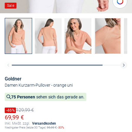
Sale
Goldner
Damen Kurzarm-Pullover
- orange uni
75 Personen
sehen sich das gerade an.
129,99 €
Preis reduziert um
-46%
Alter Preis
Ermäßigter Preis
69,99 €
Inkl. MwSt. zzgl.
Versandkosten
Niedrigster Preis (letzte 30 Tage):
99,99
€
-30%