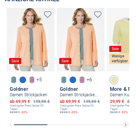
Sale
Wenige
Sale
Sale
verfügbar
+5
+6
Goldner
Goldner
More & Mo
Damen Strickjacken
Damen Strickjacken - Kurzgröße
Ermäßigter Preis
Ermäßigter Preis
Ermäßigter P
ab 69,99 €
149,99 €
ab 69,99 €
149,99 €
29,99 €
59,9
Niedrigster Preis (letzte 30
Niedrigster Preis (letzte 30
Niedrigster Preis (le
Tage):
Tage):
Tage):
99,99
€
-30%
99,99
€
-30%
59,99
€
-50%
Kostenlose Lieferung und Retoure mit unserem Friends