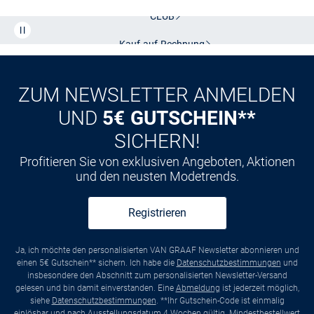
CLUB
Kauf auf
Rechnung
ZUM NEWSLETTER ANMELDEN
UND
5€ GUTSCHEIN**
SICHERN!
Profitieren Sie von exklusiven Angeboten, Aktionen
und den neusten Modetrends.
Registrieren
Ja, ich möchte den personalisierten VAN GRAAF Newsletter abonnieren und
einen 5€ Gutschein** sichern. Ich habe die
Datenschutzbestimmungen
und
insbesondere den Abschnitt zum personalisierten Newsletter-Versand
gelesen und bin damit einverstanden. Eine
Abmeldung
ist jederzeit möglich,
siehe
Datenschutzbestimmungen
. **Ihr Gutschein-Code ist einmalig
einlösbar und nach Ausstellungsdatum 4 Wochen gültig. Mindestbestellwert