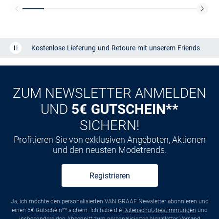
Kostenlose Lieferung und Retoure mit unserem Friends
CLUB
Kauf auf
Rechnung
ZUM NEWSLETTER ANMELDEN
UND
5€ GUTSCHEIN**
SICHERN!
Profitieren Sie von exklusiven Angeboten, Aktionen
und den neusten Modetrends.
Registrieren
Ja, ich möchte den personalisierten VAN GRAAF Newsletter abonnieren und
einen 5€ Gutschein** sichern. Ich habe die
Datenschutzbestimmungen
und