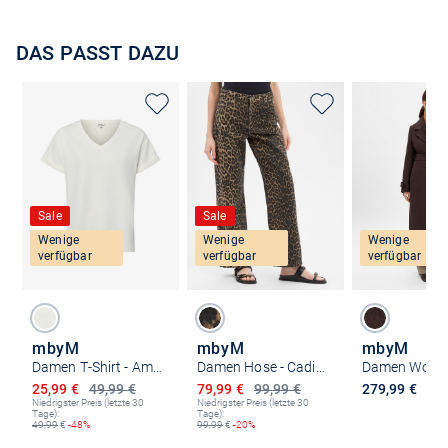
DAS PASST DAZU
Sale
Sale
Wenige
Wenige
Wenige
verfügbar
verfügbar
verfügbar
mbyM
mbyM
mbyM
Damen T-Shirt - Amana
Damen Hose - Cadian-M
Ermäßigter Preis
Ermäßigter Preis
25,99 €
49,99 €
79,99 €
99,99 €
279,99 €
Niedrigster Preis (letzte 30
Niedrigster Preis (letzte 30
Tage):
Tage):
49,99
€
-48%
99,99
€
-20%