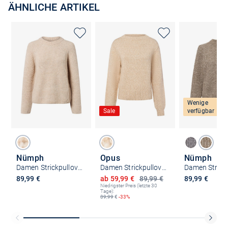
ÄHNLICHE ARTIKEL
Wenige
Sale
verfügbar
Nümph
Opus
Nümph
Damen Strickpullover mit Alpaka-Anteil - Nuzindi
Damen Strickpullover mit Alpaka-Anteil - Panep
Ermäßigter Preis
89,99 €
ab 59,99 €
89,99 €
89,99 €
Niedrigster Preis (letzte 30
Tage):
89,99
€
-33%