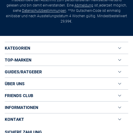
insbesondere den Abschnitt zum personalisierten Newsletter-Versand
gelesen und bin damit einverstanden. Eine
Abmeldung
ist jederzeit möglich,
siehe
Datenschutzbestimmungen
. **Ihr Gutschein-Code ist einmalig
einlösbar und nach Ausstellungsdatum 4 Wochen gültig. Mindestbestellwert
29,99€.
KATEGORIEN
TOP-MARKEN
GUIDES/RATGEBER
ÜBER UNS
FRIENDS CLUB
INFORMATIONEN
KONTAKT
SICHERE ZAHLUNG