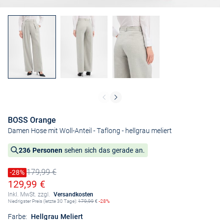
BOSS Orange
Damen Hose mit Woll-Anteil - Taflong
- hellgrau meliert
236 Personen
sehen sich das gerade an.
179,99 €
Preis reduziert um
-28%
Alter Preis
Ermäßigter Preis
129,99 €
Inkl. MwSt. zzgl.
Versandkosten
Niedrigster Preis (letzte 30 Tage):
179,99
€
-28%
Farbe:
Hellgrau Meliert