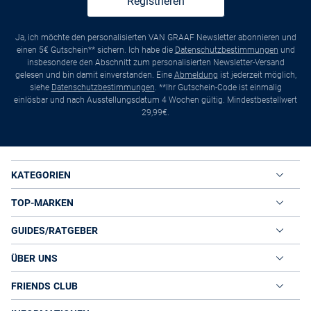
Registrieren
Ja, ich möchte den personalisierten VAN GRAAF Newsletter abonnieren und
einen 5€ Gutschein** sichern. Ich habe die
Datenschutzbestimmungen
und
insbesondere den Abschnitt zum personalisierten Newsletter-Versand
gelesen und bin damit einverstanden. Eine
Abmeldung
ist jederzeit möglich,
siehe
Datenschutzbestimmungen
. **Ihr Gutschein-Code ist einmalig
einlösbar und nach Ausstellungsdatum 4 Wochen gültig. Mindestbestellwert
29,99€.
KATEGORIEN
TOP-MARKEN
GUIDES/RATGEBER
ÜBER UNS
FRIENDS CLUB