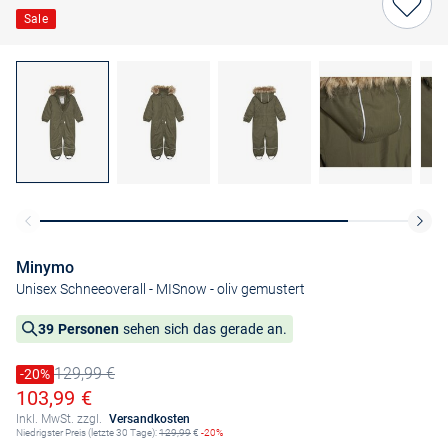
Sale
Minymo
Unisex Schneeoverall - MISnow
- oliv gemustert
39 Personen
sehen sich das gerade an.
129,99 €
Preis reduziert um
-20%
Alter Preis
Ermäßigter Preis
103,99 €
Inkl. MwSt. zzgl.
Versandkosten
Niedrigster Preis (letzte 30 Tage):
129,99
€
-20%