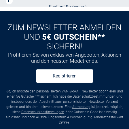
Kauf auf
Rechnung
ZUM NEWSLETTER ANMELDEN
UND
5€ GUTSCHEIN**
SICHERN!
Profitieren Sie von exklusiven Angeboten, Aktionen
und den neusten Modetrends.
Registrieren
Ja, ich möchte den personalisierten VAN GRAAF Newsletter abonnieren und
einen 5€ Gutschein** sichern. Ich habe die
Datenschutzbestimmungen
und
insbesondere den Abschnitt zum personalisierten Newsletter-Versand
gelesen und bin damit einverstanden. Eine
Abmeldung
ist jederzeit möglich,
siehe
Datenschutzbestimmungen
. **Ihr Gutschein-Code ist einmalig
einlösbar und nach Ausstellungsdatum 4 Wochen gültig. Mindestbestellwert
29,99€.