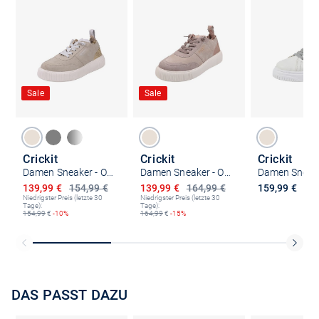
Sale
Sale
Crickit
Crickit
Crickit
Damen Sneaker - OAKLI
Damen Sneaker - OAKLI
Ermäßigter Preis
Ermäßigter Preis
139,99 €
154,99 €
139,99 €
164,99 €
159,99 €
Niedrigster Preis (letzte 30
Niedrigster Preis (letzte 30
Tage):
Tage):
154,99
€
-10%
164,99
€
-15%
DAS PASST DAZU