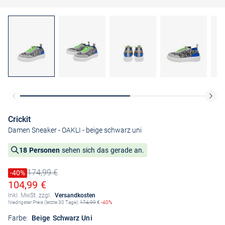
Crickit
Damen Sneaker - OAKLI
- beige schwarz uni
18 Personen
sehen sich das gerade an.
174,99 €
Preis reduziert um
-40%
Alter Preis
Ermäßigter Preis
104,99 €
Inkl. MwSt. zzgl.
Versandkosten
Niedrigster Preis (letzte 30 Tage):
174,99
€
-40%
Farbe:
Beige Schwarz Uni