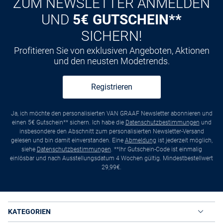
ZUM NEWSLETTER ANMELDEN
UND
5€ GUTSCHEIN**
SICHERN!
Profitieren Sie von exklusiven Angeboten, Aktionen
und den neusten Modetrends.
Registrieren
Ja, ich möchte den personalisierten VAN GRAAF Newsletter abonnieren und
einen 5€ Gutschein** sichern. Ich habe die
Datenschutzbestimmungen
und
insbesondere den Abschnitt zum personalisierten Newsletter-Versand
gelesen und bin damit einverstanden. Eine
Abmeldung
ist jederzeit möglich,
siehe
Datenschutzbestimmungen
. **Ihr Gutschein-Code ist einmalig
einlösbar und nach Ausstellungsdatum 4 Wochen gültig. Mindestbestellwert
29,99€.
KATEGORIEN