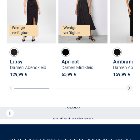
Wenige
Wenige
verfügbar
verfügbar
Lipsy
Apricot
Ambiance
Damen Abendkleid
Damen Midikleid
Damen Abend
129,99 €
65,99 €
159,99 €
Kostenlose Lieferung und Retoure mit unserem Friends
CLUB
Kauf auf
Rechnung