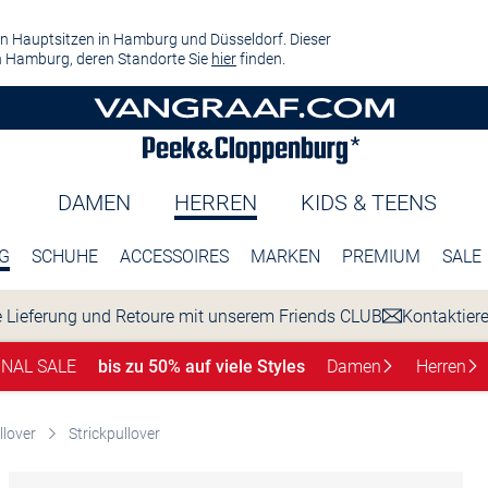
n Hauptsitzen in Hamburg und Düsseldorf. Dieser
 Hamburg, deren Standorte Sie
hier
finden.
DAMEN
HERREN
KIDS & TEENS
G
SCHUHE
ACCESSOIRES
MARKEN
PREMIUM
SALE
 Lieferung und Retoure mit unserem Friends CLUB
Kontaktier
INAL SALE
bis zu 50% auf viele Styles
Damen
Herren
llover
Strickpullover