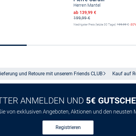
Herren Mantel
Ermäßigter Preis
ab 139,99 €
199,99 €
Niedrigster Preis (letzte 30 Tage):
199,99
€
-30
Größe auswählen
Größe auswähle
ieferung und Retoure mit unserem Friends
CLUB
Kauf auf
R
TTER ANMELDEN UND
5€ GUTSCHE
 Sie von exklusiven Angeboten, Aktionen und den neusten
Registrieren