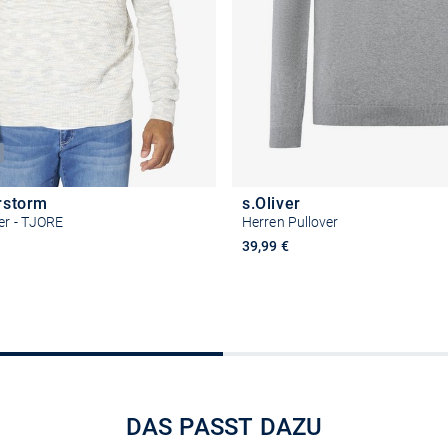
rstorm
s.Oliver
er - TJORE
Herren Pullover
39,99 €
Größe auswählen
Größe auswähle
DAS PASST DAZU