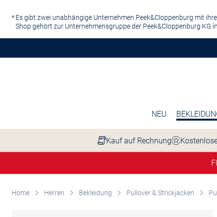
Zum Hauptinhalt springen
Es gibt zwei unabhängige Unternehmen Peek&Cloppenburg mit ihre
Shop gehört zur Unternehmensgruppe der Peek&Cloppenburg KG in
NEU
BEKLEIDUN
Kauf auf Rechnung
Kostenlose
F
Home
Herren
Bekleidung
Pullover & Strickjacken
Pu