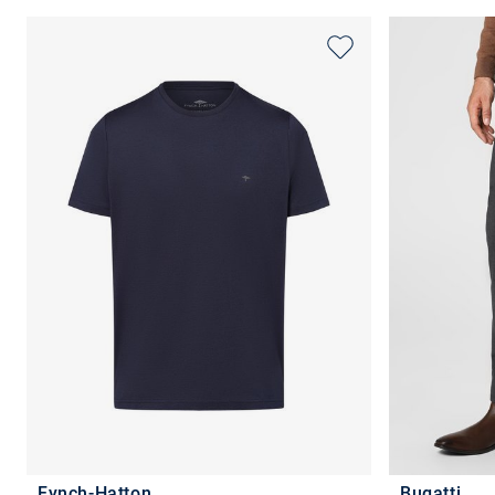
Fynch-Hatton
Bugatti