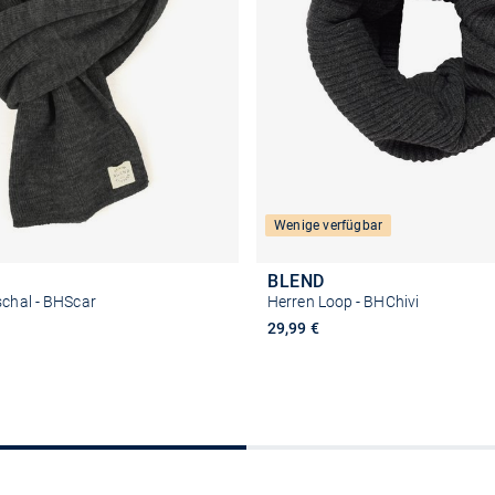
Wenige verfügbar
BLEND
schal - BHScar
Herren Loop - BHChivi
29,99 €
In den Warenkorb
In den Warenkor