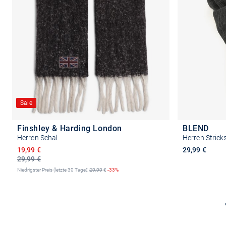
Sale
Finshley & Harding London
BLEND
Herren Schal
Herren Strick
Ermäßigter Preis
19,99 €
29,99 €
29,99 €
Niedrigster Preis (letzte 30 Tage):
29,99
€
-33%
In den Warenkorb