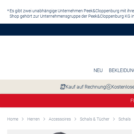
Zum Hauptinhalt springen
Es gibt zwei unabhängige Unternehmen Peek&Cloppenburg mit ihre
Shop gehört zur Unternehmensgruppe der Peek&Cloppenburg KG in
NEU
BEKLEIDUN
Kauf auf Rechnung
Kostenlose
F
Home
Herren
Accessoires
Schals & Tücher
Schals