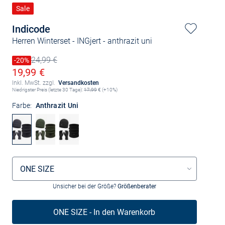
Sale
Indicode
Herren Winterset - INGjert
- anthrazit uni
24,99 €
Preis reduziert um
-20%
Alter Preis
Ermäßigter Preis
19,99 €
Inkl. MwSt. zzgl.
Versandkosten
Niedrigster Preis (letzte 30 Tage):
17,99
€ (+10%)
Farbe:
Anthrazit Uni
Größenauswahl
ONE SIZE
Unsicher bei der Größe?
Größenberater
ONE SIZE - In den Warenkorb