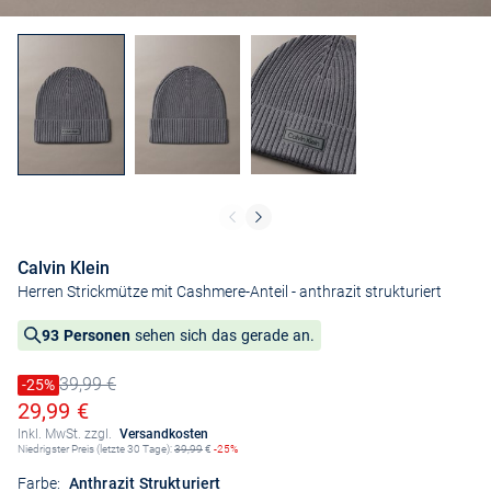
Calvin Klein
Herren Strickmütze mit Cashmere-Anteil
- anthrazit strukturiert
93 Personen
sehen sich das gerade an.
39,99 €
Preis reduziert um
-25%
Alter Preis
Ermäßigter Preis
29,99 €
Inkl. MwSt. zzgl.
Versandkosten
Niedrigster Preis (letzte 30 Tage):
39,99
€
-25%
Farbe:
Anthrazit Strukturiert