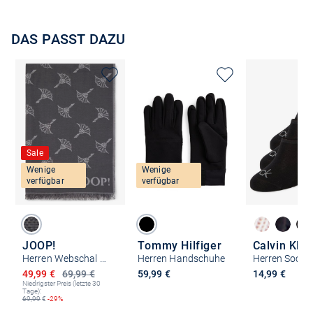
DAS PASST DAZU
Sale
Wenige
Wenige
verfügbar
verfügbar
JOOP!
Tommy Hilfiger
Calvin Klei
Herren Webschal mit Woll-Anteil - Feris
Herren Handschuhe
Ermäßigter Preis
49,99 €
69,99 €
59,99 €
14,99 €
Niedrigster Preis (letzte 30
Tage):
69,99
€
-29%