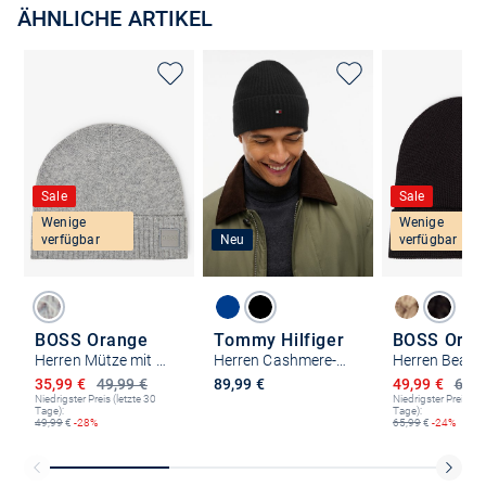
ÄHNLICHE ARTIKEL
Sale
Sale
Wenige
Wenige
verfügbar
Neu
verfügbar
BOSS Orange
Tommy Hilfiger
BOSS Oran
Herren Mütze mit Woll-Anteil - Akaio
Herren Cashmere-Mütze
Ermäßigter Preis
Ermäßigter P
35,99 €
49,99 €
89,99 €
49,99 €
65,9
Niedrigster Preis (letzte 30
Niedrigster Preis (le
Tage):
Tage):
49,99
€
-28%
65,99
€
-24%