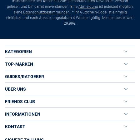
insbesondere den Abschnitt zum personalisierten Newsletter-Versand
gelesen und bin damit einverstanden. Eine
Abmeldung
ist jederzeit möglich,
siehe
Datenschutzbestimmungen
. **Ihr Gutschein-Code ist einmalig
einlösbar und nach Ausstellungsdatum 4 Wochen gültig. Mindestbestellwert
29,99€.
KATEGORIEN
TOP-MARKEN
GUIDES/RATGEBER
ÜBER UNS
FRIENDS CLUB
INFORMATIONEN
KONTAKT