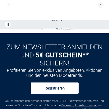
Kostenlose Lieferung und Retoure mit unserem Friends
CLUB
Kauf auf
Rechnung
ZUM NEWSLETTER ANMELDEN
UND
5€ GUTSCHEIN**
SICHERN!
Profitieren Sie von exklusiven Angeboten, Aktionen
und den neusten Modetrends.
Registrieren
Ja, ich möchte den personalisierten VAN GRAAF Newsletter abonnieren und
einen 5€ Gutschein** sichern. Ich habe die
Datenschutzbestimmungen
und