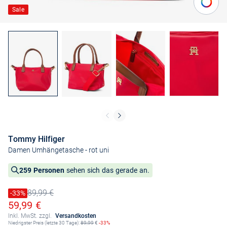
Sale
Tommy Hilfiger
Damen Umhängetasche
- rot uni
259 Personen
sehen sich das gerade an.
89,99 €
Preis reduziert um
-33%
Alter Preis
Ermäßigter Preis
59,99 €
Inkl. MwSt. zzgl.
Versandkosten
Niedrigster Preis (letzte 30 Tage):
89,99
€
-33%