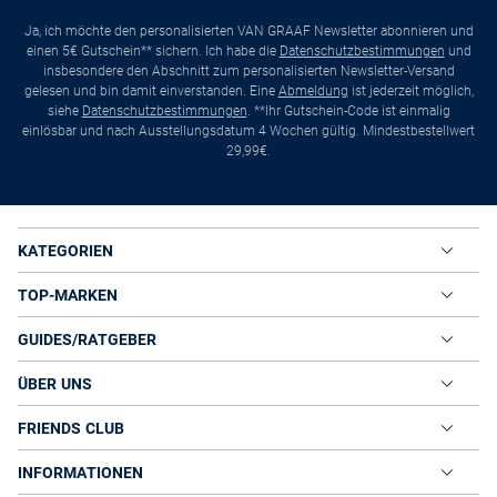
Ja, ich möchte den personalisierten VAN GRAAF Newsletter abonnieren und
einen 5€ Gutschein** sichern. Ich habe die
Datenschutzbestimmungen
und
insbesondere den Abschnitt zum personalisierten Newsletter-Versand
gelesen und bin damit einverstanden. Eine
Abmeldung
ist jederzeit möglich,
siehe
Datenschutzbestimmungen
. **Ihr Gutschein-Code ist einmalig
einlösbar und nach Ausstellungsdatum 4 Wochen gültig. Mindestbestellwert
29,99€.
KATEGORIEN
TOP-MARKEN
GUIDES/RATGEBER
ÜBER UNS
FRIENDS CLUB
INFORMATIONEN