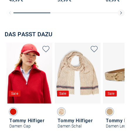
DAS PASST DAZU
Sale
Sale
Sale
Tommy Hilfiger
Tommy Hilfiger
Tommy Hilf
Damen Cap
Damen Schal
Damen Lederg