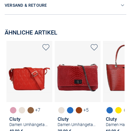
VERSAND & RETOURE
ÄHNLICHE ARTIKEL
+7
+5
Cluty
Cluty
Cluty
Damen Umhängetasche
Damen Umhängetasche
Damen Handt
49,99 €
39,99 €
69,99 €