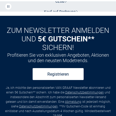
CLUB
Kauf auf
Rechnung
ZUM NEWSLETTER ANMELDEN
UND
5€ GUTSCHEIN**
SICHERN!
Profitieren Sie von exklusiven Angeboten, Aktionen
und den neusten Modetrends.
Registrieren
Ja, ich möchte den personalisierten VAN GRAAF Newsletter abonnieren und
einen 5€ Gutschein** sichern. Ich habe die
Datenschutzbestimmungen
und
insbesondere den Abschnitt zum personalisierten Newsletter-Versand
gelesen und bin damit einverstanden. Eine
Abmeldung
ist jederzeit möglich,
siehe
Datenschutzbestimmungen
. **Ihr Gutschein-Code ist einmalig
einlösbar und nach Ausstellungsdatum 4 Wochen gültig. Mindestbestellwert
29,99€.