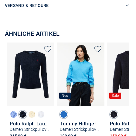
VERSAND & RETOURE
ÄHNLICHE ARTIKEL
Neu
Sale
Polo Ralph Lauren
Tommy Hilfiger
Damen Strickpullover
Damen Strickpullover
Ermäßigter P
215,99 €
129,99 €
159,99 €
225