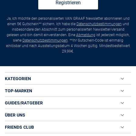
Registrieren
Ja, ich möchte den personalisierten VAN GRAAF Newsletter abonnieren und
einen 5€ Gutschein** sichern. Ich habe die
Datenschutzbestimmungen
und
insbesondere den Abschnitt zum personalisierten Newsletter-Versand
gelesen und bin damit einverstanden. Eine
Abmeldung
ist jederzeit möglich,
siehe
Datenschutzbestimmungen
. **Ihr Gutschein-Code ist einmalig
einlösbar und nach Ausstellungsdatum 4 Wochen gültig. Mindestbestellwert
29,99€.
KATEGORIEN
TOP-MARKEN
GUIDES/RATGEBER
ÜBER UNS
FRIENDS CLUB