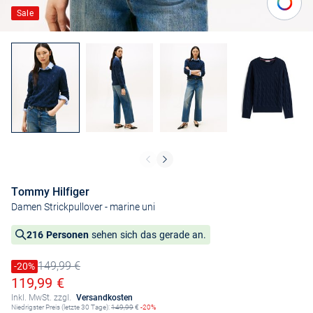
Sale
Tommy Hilfiger
Damen Strickpullover
- marine uni
216 Personen
sehen sich das gerade an.
149,99 €
Preis reduziert um
-20%
Alter Preis
Ermäßigter Preis
119,99 €
Inkl. MwSt. zzgl.
Versandkosten
Niedrigster Preis (letzte 30 Tage):
149,99
€
-20%